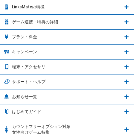
LinksMateの特徴
LinksMateの特徴
ゲーム連携・特典の詳細
カウントフリーオプション
ゲーム連携・特典の詳細
プラン・料金
音声通話料金がもっとオトクに
Shadowverse: Worlds Beyond
プラン・料金
キャンペーン
データ通信容量シェア
ブレイブソード×ブレイズソウル
2種類のお支払方法
お得なキャンペーン実施中！
端末・アクセサリ
データ通信容量繰り越し
グランブルーファンタジー
3種類のSIMタイプ
U-NEXTキャンペーン
通信エリアと通信速度状況
端末・アクセサリ
サポート・ヘルプ
ウマ娘 プリティーダービー
LP購入時のお支払いについて
OPPO端末購入キャンペーン第5弾
追加容量チケット
SIMと端末 組み合わせガイド
プリンセスコネクト！Re:Dive
サポート・ヘルプ
お知らせ一覧
日割り計算
つながる端末保証
iPhone利用について
エレメンタルストーリー
お申し込み方法
お知らせ一覧
はじめてガイド
クラウドバックアップ by AOS Cloud
SIMロック解除ガイド
釣り★スタ
nanoSIM･microSIM･通常SIMの初期設定方法
ブース出展のご紹介
はじめてガイド
カウントフリーオプション対象
フィルタリングアプリ
動作確認済み端末一覧
ウマスクについて
eSIMの初期設定方法
女性向けゲーム特集