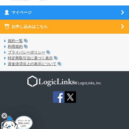
お乗り換え（MNP）ガイド
5G回線オプションについて
お乗り換え（MNP）ガイド
刀剣乱舞-ONLINE- Pocket
マイページ
SIMサービスについて
eSIMについて
MVNOのギモンを解消！
あんさんぶるスターズ！！Basic
SIMロック解除ガイド
お申し込みはこちら
LINE年齢認証について
マイページについて
あんさんぶるスターズ！！Music
SIMと端末 組み合わせガイド
LinksStoreについて
規約一覧
3Dセキュアについて
利用規約
LinksMateのサービスについて
プライバシーポリシー
未成年者の方のご契約
特定商取引法に基づく表示
LPについて
資金決済法上の表示について
通信制限について
おすすめプラン
動作確認済み端末一覧
お申し込み方法
© LogicLinks, Inc.
本人確認書類について
本人確認の流れについて
法人向けカウントフリーオプション対象コンテンツ追加受付
ご意見・ご要望