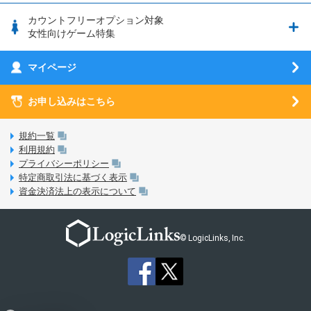
釣り★スタ
nanoSIM･microSIM･通常SIMの初期設定方法
ブース出展のご紹介
はじめてガイド
カウントフリーオプション対象
フィルタリングアプリ
動作確認済み端末一覧
ウマスクについて
eSIMの初期設定方法
女性向けゲーム特集
お乗り換え（MNP）ガイド
5G回線オプションについて
お乗り換え（MNP）ガイド
刀剣乱舞-ONLINE- Pocket
マイページ
SIMサービスについて
eSIMについて
MVNOのギモンを解消！
あんさんぶるスターズ！！Basic
SIMロック解除ガイド
お申し込みはこちら
LINE年齢認証について
マイページについて
あんさんぶるスターズ！！Music
SIMと端末 組み合わせガイド
LinksStoreについて
規約一覧
3Dセキュアについて
利用規約
LinksMateのサービスについて
プライバシーポリシー
未成年者の方のご契約
特定商取引法に基づく表示
LPについて
資金決済法上の表示について
通信制限について
おすすめプラン
動作確認済み端末一覧
お申し込み方法
© LogicLinks, Inc.
本人確認書類について
本人確認の流れについて
法人向けカウントフリーオプション対象コンテンツ追加受付