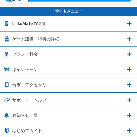
サイトメニュー
LinksMateの特徴
LinksMateの特徴
ゲーム連携・特典の詳細
カウントフリーオプション
ゲーム連携・特典の詳細
プラン・料金
音声通話料金がもっとオトクに
Shadowverse: Worlds Beyond
プラン・料金
キャンペーン
データ通信容量シェア
ブレイブソード×ブレイズソウル
2種類のお支払方法
お得なキャンペーン実施中！
端末・アクセサリ
データ通信容量繰り越し
グランブルーファンタジー
3種類のSIMタイプ
U-NEXTキャンペーン
通信エリアと通信速度状況
端末・アクセサリ
サポート・ヘルプ
ウマ娘 プリティーダービー
LP購入時のお支払いについて
OPPO端末購入キャンペーン第5弾
追加容量チケット
SIMと端末 組み合わせガイド
プリンセスコネクト！Re:Dive
サポート・ヘルプ
お知らせ一覧
日割り計算
つながる端末保証
iPhone利用について
エレメンタルストーリー
お申し込み方法
お知らせ一覧
はじめてガイド
クラウドバックアップ by AOS Cloud
SIMロック解除ガイド