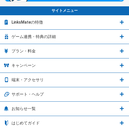
サイトメニュー
LinksMateの特徴
LinksMateの特徴
ゲーム連携・特典の詳細
カウントフリーオプション
ゲーム連携・特典の詳細
プラン・料金
音声通話料金がもっとオトクに
Shadowverse: Worlds Beyond
プラン・料金
キャンペーン
データ通信容量シェア
ブレイブソード×ブレイズソウル
2種類のお支払方法
お得なキャンペーン実施中！
端末・アクセサリ
データ通信容量繰り越し
グランブルーファンタジー
3種類のSIMタイプ
U-NEXTキャンペーン
通信エリアと通信速度状況
端末・アクセサリ
サポート・ヘルプ
ウマ娘 プリティーダービー
LP購入時のお支払いについて
OPPO端末購入キャンペーン第5弾
追加容量チケット
SIMと端末 組み合わせガイド
プリンセスコネクト！Re:Dive
サポート・ヘルプ
お知らせ一覧
日割り計算
つながる端末保証
iPhone利用について
エレメンタルストーリー
お申し込み方法
お知らせ一覧
はじめてガイド
クラウドバックアップ by AOS Cloud
SIMロック解除ガイド