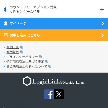
釣り★スタ
nanoSIM･microSIM･通常SIMの初期設定方法
ブース出展のご紹介
はじめてガイド
カウントフリーオプション対象
フィルタリングアプリ
動作確認済み端末一覧
ウマスクについて
eSIMの初期設定方法
女性向けゲーム特集
お乗り換え（MNP）ガイド
5G回線オプションについて
お乗り換え（MNP）ガイド
刀剣乱舞-ONLINE- Pocket
マイページ
SIMサービスについて
eSIMについて
MVNOのギモンを解消！
あんさんぶるスターズ！！Basic
SIMロック解除ガイド
お申し込みはこちら
LINE年齢認証について
マイページについて
あんさんぶるスターズ！！Music
SIMと端末 組み合わせガイド
LinksStoreについて
規約一覧
3Dセキュアについて
利用規約
LinksMateのサービスについて
プライバシーポリシー
未成年者の方のご契約
特定商取引法に基づく表示
LPについて
資金決済法上の表示について
通信制限について
おすすめプラン
動作確認済み端末一覧
お申し込み方法
© LogicLinks, Inc.
本人確認書類について
本人確認の流れについて
法人向けカウントフリーオプション対象コンテンツ追加受付