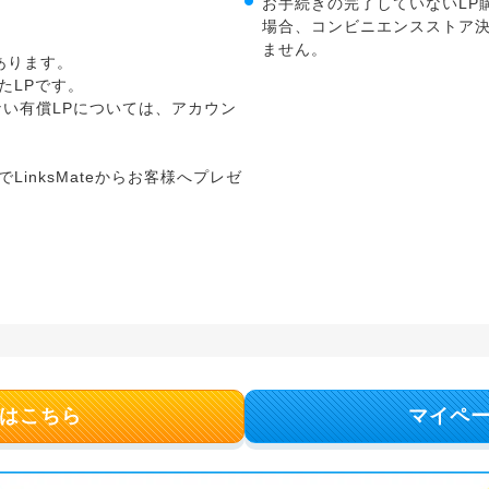
お手続きの完了していないLP
場合、コンビニエンスストア決
ません。
があります。
たLPです。
ない有償LPについては、アカウン
。
LinksMateからお客様へプレゼ
。
はこちら
マイペ