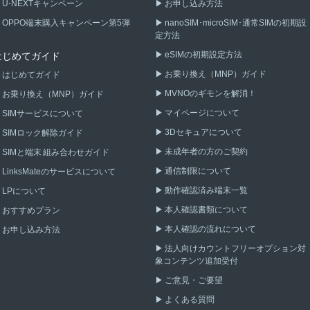
U-NEXTキャンペーン
お申し込み方法
OPPO端末購入キャンペーン第5弾
nanoSIM･microSIM･通常SIMの初期設
定方法
eSIMの初期設定方法
はじめてガイド
お乗り換え（MNP）ガイド
はじめてガイド
MVNOのギモンを解消！
お乗り換え（MNP）ガイド
マイページについて
SIMサービスについて
3Dセキュアについて
SIMロック解除ガイド
未成年者の方のご契約
SIMと端末 組み合わせガイド
通信制限について
LinksMateのサービスについて
動作確認済み端末一覧
LPについて
本人確認書類について
おすすめプラン
本人確認の流れについて
お申し込み方法
法人向けカウントフリーオプション対
象コンテンツ追加受付
ご意見・ご要望
よくある質問