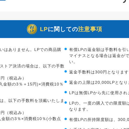
LP
に関しての
注意事項
いはありません。LPでの商品購
有償LPの返金額は手数料を引
。
マイナスとなる場合は返金が
い。
スストア決済の場合は、以下の手数
返金手数料は300円となりま
46円（税込み）
返金の上限は20,000LPとな
購入金額の3％＋15円)×消費税10％
LPは無償LPから先に使用され
合は、以下の手数料を頂戴いたしま
LPの、一度の購入での限度額は、
なります。
30円（税込み）
購入金額の3％×消費税10％(小数点
有償LPの所持限度額は、300,