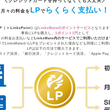
クレジットカードを
持ってなくても大丈夫
LP
らくらく支払い！
月々の料金を
で
P（ = LinksPoint）
は
LinksMateのポイントサービス
となります
事前にLPを購入し、
1ポイント1円
として
々の料金お支払いなど
LinksMate内のサービスでご利用いただけ
でLinksMateからLPをプレゼントされた場合なども同様にご利
LPは以下の方法で購入できます。
トア決済」「銀行決済」「クレジットカード決済」「Apple Pay」「G