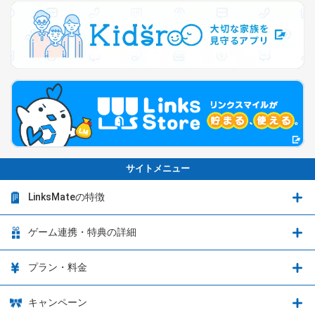
サイトメニュー
LinksMateの特徴
LinksMateの特徴
ゲーム連携・特典の詳細
カウントフリーオプション
ゲーム連携・特典の詳細
プラン・料金
音声通話料金がもっとオトクに
Shadowverse: Worlds Beyond
プラン・料金
キャンペーン
データ通信容量シェア