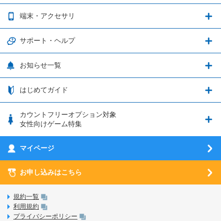
ブレイブソード×ブレイズソウル
2種類のお支払方法
お得なキャンペーン実施中！
端末・アクセサリ
データ通信容量繰り越し
グランブルーファンタジー
3種類のSIMタイプ
U-NEXTキャンペーン
通信エリアと通信速度状況
端末・アクセサリ
サポート・ヘルプ
ウマ娘 プリティーダービー
LP購入時のお支払いについて
OPPO端末購入キャンペーン第5弾
追加容量チケット
SIMと端末 組み合わせガイド
プリンセスコネクト！Re:Dive
サポート・ヘルプ
お知らせ一覧
日割り計算
つながる端末保証
iPhone利用について
エレメンタルストーリー
お申し込み方法
お知らせ一覧
はじめてガイド
クラウドバックアップ by AOS Cloud
SIMロック解除ガイド
釣り★スタ
nanoSIM･microSIM･通常SIMの初期設定方法
ブース出展のご紹介
はじめてガイド
カウントフリーオプション対象
フィルタリングアプリ
動作確認済み端末一覧
ウマスクについて
eSIMの初期設定方法
女性向けゲーム特集
お乗り換え（MNP）ガイド
5G回線オプションについて
お乗り換え（MNP）ガイド
刀剣乱舞-ONLINE- Pocket
マイページ
SIMサービスについて
eSIMについて
MVNOのギモンを解消！
あんさんぶるスターズ！！Basic
SIMロック解除ガイド
お申し込みはこちら
LINE年齢認証について
マイページについて
あんさんぶるスターズ！！Music
SIMと端末 組み合わせガイド
LinksStoreについて
規約一覧
3Dセキュアについて
利用規約
LinksMateのサービスについて
プライバシーポリシー
未成年者の方のご契約