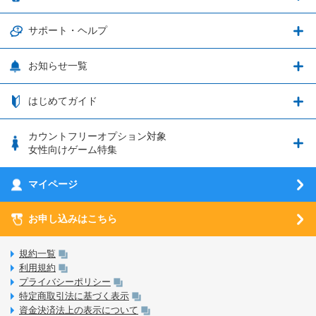
グランブルーファンタジー
3種類のSIMタイプ
U-NEXTキャンペーン
通信エリアと通信速度状況
端末・アクセサリ
サポート・ヘルプ
ウマ娘 プリティーダービー
LP購入時のお支払いについて
OPPO端末購入キャンペーン第5弾
追加容量チケット
SIMと端末 組み合わせガイド
プリンセスコネクト！Re:Dive
サポート・ヘルプ
お知らせ一覧
日割り計算
つながる端末保証
iPhone利用について
エレメンタルストーリー
お申し込み方法
お知らせ一覧
はじめてガイド
クラウドバックアップ by AOS Cloud
SIMロック解除ガイド
釣り★スタ
nanoSIM･microSIM･通常SIMの初期設定方法
ブース出展のご紹介
はじめてガイド
カウントフリーオプション対象
フィルタリングアプリ
動作確認済み端末一覧
ウマスクについて
eSIMの初期設定方法
女性向けゲーム特集
お乗り換え（MNP）ガイド
5G回線オプションについて
お乗り換え（MNP）ガイド
刀剣乱舞-ONLINE- Pocket
マイページ
SIMサービスについて
eSIMについて
MVNOのギモンを解消！
あんさんぶるスターズ！！Basic
SIMロック解除ガイド
お申し込みはこちら
LINE年齢認証について
マイページについて
あんさんぶるスターズ！！Music
SIMと端末 組み合わせガイド
LinksStoreについて
規約一覧
3Dセキュアについて
利用規約
LinksMateのサービスについて
プライバシーポリシー
未成年者の方のご契約
特定商取引法に基づく表示
LPについて
資金決済法上の表示について