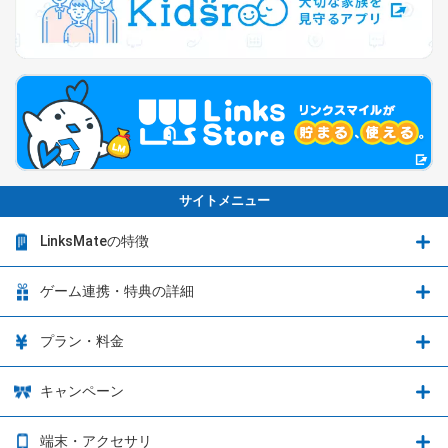
サイトメニュー
LinksMateの特徴
LinksMateの特徴
ゲーム連携・特典の詳細
カウントフリーオプション
ゲーム連携・特典の詳細
プラン・料金
音声通話料金がもっとオトクに
Shadowverse: Worlds Beyond
プラン・料金
キャンペーン
データ通信容量シェア
ブレイブソード×ブレイズソウル
2種類のお支払方法
お得なキャンペーン実施中！
端末・アクセサリ
データ通信容量繰り越し