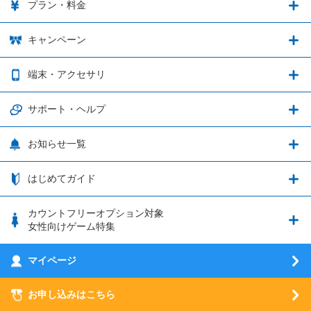
ゲーム連携・特典の詳細
プラン・料金
音声通話料金がもっとオトクに
Shadowverse: Worlds Beyond
プラン・料金
キャンペーン
データ通信容量シェア
ブレイブソード×ブレイズソウル
2種類のお支払方法
お得なキャンペーン実施中！
端末・アクセサリ
データ通信容量繰り越し
グランブルーファンタジー
3種類のSIMタイプ
U-NEXTキャンペーン
通信エリアと通信速度状況
端末・アクセサリ
サポート・ヘルプ
ウマ娘 プリティーダービー
LP購入時のお支払いについて
OPPO端末購入キャンペーン第5弾
追加容量チケット
SIMと端末 組み合わせガイド
プリンセスコネクト！Re:Dive
サポート・ヘルプ
お知らせ一覧
日割り計算
つながる端末保証
iPhone利用について
エレメンタルストーリー
お申し込み方法
お知らせ一覧
はじめてガイド
クラウドバックアップ by AOS Cloud
SIMロック解除ガイド
釣り★スタ
nanoSIM･microSIM･通常SIMの初期設定方法
ブース出展のご紹介
はじめてガイド
カウントフリーオプション対象
フィルタリングアプリ
動作確認済み端末一覧
ウマスクについて
eSIMの初期設定方法
女性向けゲーム特集
お乗り換え（MNP）ガイド
5G回線オプションについて
お乗り換え（MNP）ガイド
刀剣乱舞-ONLINE- Pocket
マイページ
SIMサービスについて
eSIMについて
MVNOのギモンを解消！
あんさんぶるスターズ！！Basic
SIMロック解除ガイド
お申し込みはこちら
LINE年齢認証について
マイページについて