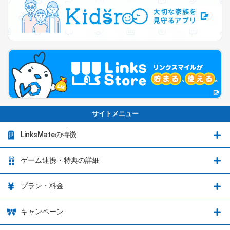
サイトメニュー
LinksMateの特徴
LinksMateの特徴
ゲーム連携・特典の詳細
カウントフリーオプション
ゲーム連携・特典の詳細
プラン・料金
音声通話料金がもっとオトクに
Shadowverse: Worlds Beyond
プラン・料金
キャンペーン
データ通信容量シェア
ブレイブソード×ブレイズソウル
2種類のお支払方法