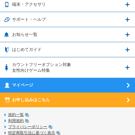
お得なキャンペーン実施中！
端末・アクセサリ
データ通信容量繰り越し
グランブルーファンタジー
3種類のSIMタイプ
U-NEXTキャンペーン
通信エリアと通信速度状況
端末・アクセサリ
サポート・ヘルプ
ウマ娘 プリティーダービー
LP購入時のお支払いについて
OPPO端末購入キャンペーン第5弾
追加容量チケット
SIMと端末 組み合わせガイド
プリンセスコネクト！Re:Dive
サポート・ヘルプ
お知らせ一覧
日割り計算
つながる端末保証
iPhone利用について
エレメンタルストーリー
お申し込み方法
お知らせ一覧
はじめてガイド
クラウドバックアップ by AOS Cloud
SIMロック解除ガイド
釣り★スタ
nanoSIM･microSIM･通常SIMの初期設定方法
ブース出展のご紹介
はじめてガイド
カウントフリーオプション対象
フィルタリングアプリ
動作確認済み端末一覧
ウマスクについて
eSIMの初期設定方法
女性向けゲーム特集
お乗り換え（MNP）ガイド
5G回線オプションについて
お乗り換え（MNP）ガイド
刀剣乱舞-ONLINE- Pocket
マイページ
SIMサービスについて
eSIMについて
MVNOのギモンを解消！
あんさんぶるスターズ！！Basic
SIMロック解除ガイド
お申し込みはこちら
LINE年齢認証について
マイページについて
あんさんぶるスターズ！！Music
SIMと端末 組み合わせガイド
LinksStoreについて
規約一覧
3Dセキュアについて
利用規約
LinksMateのサービスについて
プライバシーポリシー
未成年者の方のご契約
特定商取引法に基づく表示