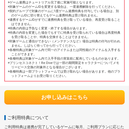
ゲーム連携はチュートリアル完了後に実施可能となります。
対象ゲームのゲームIDを変更する場合は、一度連携解除を行ってください。
契約グループで対象のゲームに1度ゲーム連携特典を付与している場合は、別
のゲームIDに切り替えてもゲーム連携特典は受け取れません。
連携するゲームIDがすでに連携特典を受け取っている場合、再度受け取ること
はできません。
特典の内容は予告なく変更・終了する場合があります。
特典の内容を変更した場合でもすでに特典を受け取られている場合は再度特典
を受け取ることや、特典を交換することはできません。
対象ゲームと通信ができない（メンテナンスなど）場合は特典の付与が行われ
ません。しばらく待ってから行ってください。
各種特典は対象ゲーム内で同一のアイテムまたは同性能のアイテムを入手する
ことができます。
各種特典は対象ゲーム内で入手手段の実装前に配布しているものがあります。
プリンセスコネクト！Re:Diveでは一部の期間限定キャラクターについてメモ
リーピース交換の対象外となる場合がございます。
各種特典は一部プラットフォームでは受け取れない場合があります。他のプラ
ットフォームよりお受け取りください。
お申し込みはこちら
ご利用特典について
ご利用特典は連携が完了しているゲームに毎月、ご利用プランに応じた