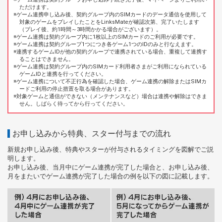
ただけます。
ゲーム連携申し込み後、契約グループ内のSIMカードのデータ通信を使用して
対象のゲームをプレイしたことをLinksMateが確認次第、完了いたします
（プレイ後、約1時間～3時間かかる場合がございます）。
ゲーム連携は契約グループ内に1枚以上のSIMカードのご利用が必要です。
ゲーム連携は契約グループ1つにつき各ゲーム1つのIDのみと行なえます。
連携するゲームIDが他の契約グループで連携されている場合、重複して連携す
ることはできません。
ゲーム連携は契約グループ内のSIMカード利用者さまがご利用になられている
ゲームIDと連携を行ってください。
ゲーム連携について不正行為を確認した場合、ゲーム連携の解除またはSIMカ
ードご利用の停止措置を取る場合があります。
対象ゲームと通信ができない（メンテナンスなど）場合は連携や解除はできま
せん。しばらく待ってから行ってください。
お申し込みから特典、スター付与までの流れ
新規お申し込み後、特典やスターが付与されるタイミングを図解でご説
明します。
お申し込み後、当月中にゲーム連携が完了した場合と、お申し込み後、
月をまたいでゲーム連携が完了した場合の例を以下の図に記載します。