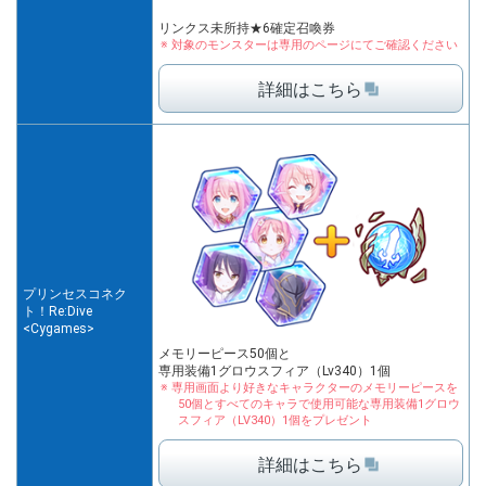
リンクス未所持★6確定召喚券
対象のモンスターは専用のページにて
ご確認ください
詳細はこちら
プリンセスコネク
ト！Re:Dive
<Cygames>
メモリーピース50個と
専用装備1グロウスフィア（Lv340）1個
専用画面より好きなキャラクターのメモリー
ピースを
50個とすべてのキャラで使用可能な
専用装備1グロウ
スフィア（LV340）1個をプレゼント
詳細はこちら