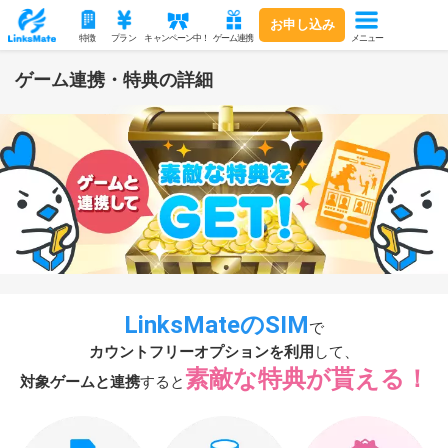
お申し込み
メニュー
特徴
プラン
キャンペーン中！
ゲーム連携
ゲーム連携・特典の詳細
LinksMateのSIM
で
カウントフリーオプションを利用
して、
素敵な特典が貰える！
対象ゲームと連携
すると