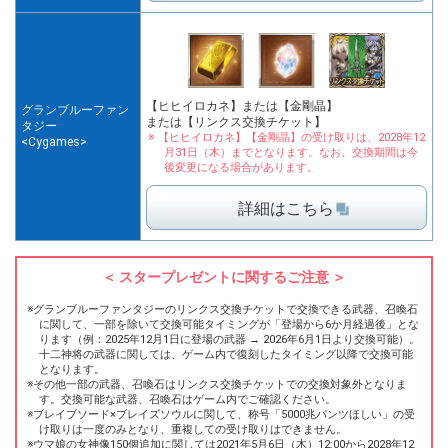
【ヒヒイロカネ】または【金剛晶】
グランブルーファン
または【リンクス交換チケット】
タジー
【ヒヒイロカネ】【金剛晶】の受け取りは、
2028年12
<Cygames>
月31日（木）までとなります。
なお、交換期間は今
後変更になる場合があります。
詳細はこちら
スタープレゼントに関するご注意
グランブルーファンタジーのリンクス交換チケットで交換できる武器、召喚石
に関して、一部を除いて交換可能タイミングが「登場から6か月経過後」とな
ります（例：2025年12月1日に登場の武器 → 2026年6月1日より交換可能）。
十二神将の武器に関しては、ゲーム内で復刻したタイミング以降で交換可能
となります。
その他一部の武器、召喚石はリンクス交換チケットでの交換対象外となりま
す。交換可能な武器、召喚石はゲーム内でご確認ください。
ブレイブソード×ブレイズソウルに関して、称号「5000兆パンツほしい」の受
け取りは一度のみとなり、重複しての受け取りはできません。
ウマ娘の女神像150個追加に関しては2021年5月6日（木）12:00から2028年12