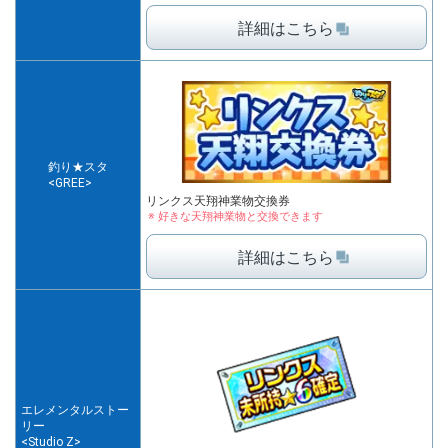
詳細はこちら
釣り★スタ
<GREE>
リンクス天翔神業物交換券
好きな天翔神業物と交換できます
詳細はこちら
エレメンタルストー
リー
<Studio Z>