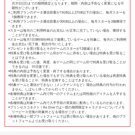
月31日(日)までの期間限定となります。期間・内容は予告なく変更になる可
能性がございます。
ご利用プランのデータ通信容量が15GB以上27GB以下の場合に、毎月スターを
1個獲得できます。
ご利用プランのデータ通信容量が30GB以上の場合に、毎月スターを2個獲得で
きます。
スターは毎月のご利用料金のお支払いが正常に完了していない場合、獲得する
ことができません。
スターは毎月1日0時00分時点で連携しているゲームを対象に、毎月のご利用料
金お支払い完了後、順次付与いたします。
プレゼントを受け取るとそのゲームのスターが12個減ります。
特典を受け取る対象のゲームIDがゲームに存在しない場合は特典を受け取るこ
とはできません。
特典を受け取った後、再度、各ゲームの同じゲームIDで特典を受け取ることが
できるのは、31日後です。
特典の内容は予告なく変更・終了する場合があります。
特典の内容を変更した場合でもすでに特典を受け取られている場合は再度特典
を受け取ることや、特典を交換することはできません。
対象ゲームと通信ができない（メンテナンスなど）場合は特典の付与が行われ
ません。しばらく待ってから行ってください。
各種特典は対象ゲーム内で同一のアイテムまたは同性能のアイテムを入手する
ことができます。
各種特典は対象ゲーム内で入手手段の実装前に配布しているものがあります。
プリンセスコネクト！Re:Diveでは一部の期間限定キャラクターについてメモ
リーピース交換の対象外となる場合がございます。
各種特典は一部プラットフォームでは受け取れない場合があります。他のプラ
ットフォームよりお受け取りください。