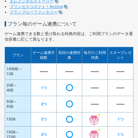
エレメンタルストーリー
プリンセスコネクト！Re:Dive
グランブルーファンタジー
プラン毎のゲーム連携について
ゲーム連携できる数と受け取れる特典内容は、ご利用プランのデータ通
信容量に応じて異なります。
ゲーム連携可
初回の連携特
毎月のご利用
スタープレゼ
プラン
能数
典
特典
ント
100MB～
1GB
2GB～
1つ
4GB
5GB～
2つ
9GB
15GB
2つ
1つ
18GB～
3つ
1つ
27GB