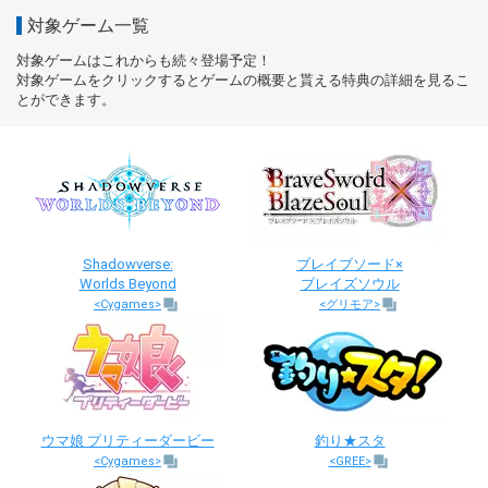
対象ゲーム一覧
対象ゲームはこれからも続々登場予定！
対象ゲームをクリックするとゲームの概要と貰える特典の詳細を見るこ
とができます。
Shadowverse:
ブレイブソード×
Worlds Beyond
ブレイズソウル
<Cygames>
<グリモア>
ウマ娘 プリティーダービー
釣り★スタ
<Cygames>
<GREE>