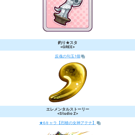
釣り★スタ
<GREE>
反魂の勾玉1個
エレメンタルストーリー
<Studio Z>
★6キャラ【烈槍の女神アテナ】