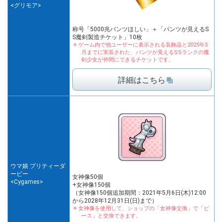
<グリモア>
称号「5000兆パンツほしい」＋
「パンツが見えるS
S魔剣製造チケット」10枚
ゲーム内で他ユーザーに表示される装飾品と
2025年5
月までに実装された、パンツが見える
SSランクの魔
剣少女が仲間にできるチケットです。
詳細はこちら
ウマ娘 プリティーダ
ービー
女神像50個
<Cygames>
+女神像150個
（女神像150個追加期間：2021年5月6日(木)12:00
から2028年12月31日(日)まで）
女神像を使用して、ショップの「女神像交換」で
「ピ
ース」と交換できます。