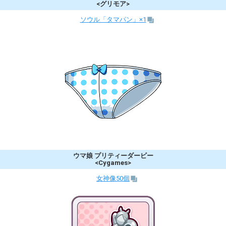
<グリモア>
ソウル「タマパン」×1
ウマ娘 プリティーダービー
<Cygames>
女神像50個