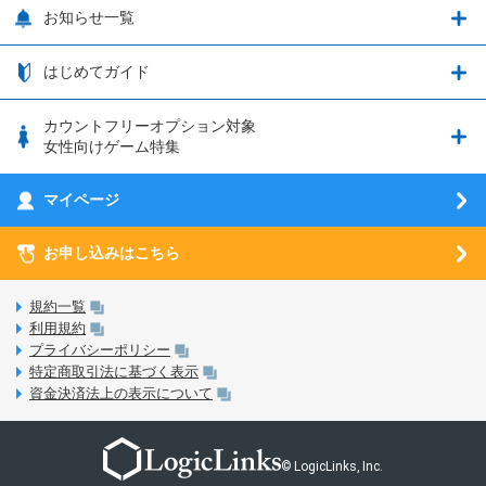
追加容量チケット
SIMと端末 組み合わせガイド
プリンセスコネクト！Re:Dive
サポート・ヘルプ
お知らせ一覧
日割り計算
つながる端末保証
iPhone利用について
エレメンタルストーリー
お申し込み方法
お知らせ一覧
はじめてガイド
クラウドバックアップ by AOS Cloud
SIMロック解除ガイド
釣り★スタ
nanoSIM･microSIM･通常SIMの初期設定方法
ブース出展のご紹介
はじめてガイド
カウントフリーオプション対象
フィルタリングアプリ
動作確認済み端末一覧
ウマスクについて
eSIMの初期設定方法
女性向けゲーム特集
お乗り換え（MNP）ガイド
5G回線オプションについて
お乗り換え（MNP）ガイド
刀剣乱舞-ONLINE- Pocket
マイページ
SIMサービスについて
eSIMについて
MVNOのギモンを解消！
あんさんぶるスターズ！！Basic
SIMロック解除ガイド
お申し込みはこちら
LINE年齢認証について
マイページについて
あんさんぶるスターズ！！Music
SIMと端末 組み合わせガイド
LinksStoreについて
規約一覧
3Dセキュアについて
利用規約
LinksMateのサービスについて
プライバシーポリシー
未成年者の方のご契約
特定商取引法に基づく表示
LPについて
資金決済法上の表示について
通信制限について
おすすめプラン
動作確認済み端末一覧
お申し込み方法
© LogicLinks, Inc.