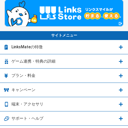
サイトメニュー
LinksMateの特徴
LinksMateの特徴
ゲーム連携・特典の詳細
カウントフリーオプション
ゲーム連携・特典の詳細
プラン・料金
音声通話料金がもっとオトクに
Shadowverse: Worlds Beyond
プラン・料金
キャンペーン
データ通信容量シェア
ブレイブソード×ブレイズソウル
2種類のお支払方法
お得なキャンペーン実施中！
端末・アクセサリ
データ通信容量繰り越し
グランブルーファンタジー
3種類のSIMタイプ
U-NEXTキャンペーン
通信エリアと通信速度状況
端末・アクセサリ
サポート・ヘルプ
ウマ娘 プリティーダービー
LP購入時のお支払いについて