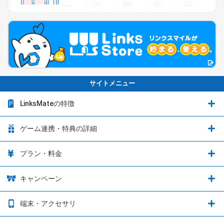
サイトメニュー
LinksMateの特徴
LinksMateの特徴
ゲーム連携・特典の詳細
カウントフリーオプション
ゲーム連携・特典の詳細
プラン・料金
音声通話料金がもっとオトクに
Shadowverse: Worlds Beyond
プラン・料金
キャンペーン
データ通信容量シェア
ブレイブソード×ブレイズソウル
2種類のお支払方法
お得なキャンペーン実施中！
端末・アクセサリ
データ通信容量繰り越し
グランブルーファンタジー
3種類のSIMタイプ
U-NEXTキャンペーン