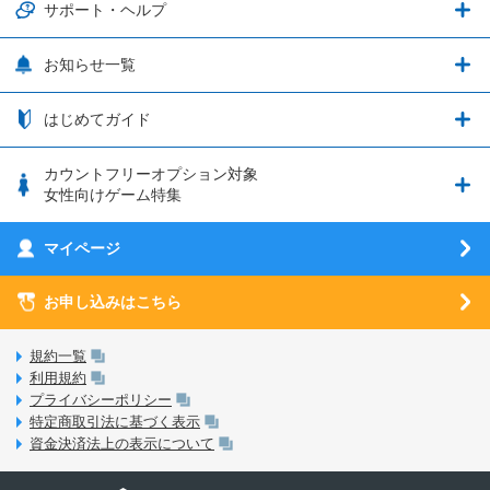
通信エリアと通信速度状況
端末・アクセサリ
サポート・ヘルプ
ウマ娘 プリティーダービー
LP購入時のお支払いについて
OPPO端末購入キャンペーン第5弾
追加容量チケット
SIMと端末 組み合わせガイド
プリンセスコネクト！Re:Dive
サポート・ヘルプ
お知らせ一覧
日割り計算
つながる端末保証
iPhone利用について
エレメンタルストーリー
お申し込み方法
お知らせ一覧
はじめてガイド
クラウドバックアップ by AOS Cloud
SIMロック解除ガイド
釣り★スタ
nanoSIM･microSIM･通常SIMの初期設定方法
ブース出展のご紹介
はじめてガイド
カウントフリーオプション対象
フィルタリングアプリ
動作確認済み端末一覧
ウマスクについて
eSIMの初期設定方法
女性向けゲーム特集
お乗り換え（MNP）ガイド
5G回線オプションについて
お乗り換え（MNP）ガイド
刀剣乱舞-ONLINE- Pocket
マイページ
SIMサービスについて
eSIMについて
MVNOのギモンを解消！
あんさんぶるスターズ！！Basic
SIMロック解除ガイド
お申し込みはこちら
LINE年齢認証について
マイページについて
あんさんぶるスターズ！！Music
SIMと端末 組み合わせガイド
LinksStoreについて
規約一覧
3Dセキュアについて
利用規約
LinksMateのサービスについて
プライバシーポリシー
未成年者の方のご契約
特定商取引法に基づく表示
LPについて
資金決済法上の表示について
通信制限について
おすすめプラン