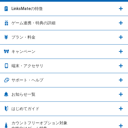
LinksMateの特徴
LinksMateの特徴
ゲーム連携・特典の詳細
カウントフリーオプション
ゲーム連携・特典の詳細
プラン・料金
音声通話料金がもっとオトクに
Shadowverse: Worlds Beyond
プラン・料金
キャンペーン
データ通信容量シェア
ブレイブソード×ブレイズソウル
2種類のお支払方法
お得なキャンペーン実施中！
端末・アクセサリ
データ通信容量繰り越し
グランブルーファンタジー
3種類のSIMタイプ
U-NEXTキャンペーン
通信エリアと通信速度状況
端末・アクセサリ
サポート・ヘルプ
ウマ娘 プリティーダービー
LP購入時のお支払いについて
OPPO端末購入キャンペーン第5弾
追加容量チケット
SIMと端末 組み合わせガイド
プリンセスコネクト！Re:Dive
サポート・ヘルプ
お知らせ一覧
日割り計算
つながる端末保証
iPhone利用について
エレメンタルストーリー
お申し込み方法
お知らせ一覧
はじめてガイド
クラウドバックアップ by AOS Cloud
SIMロック解除ガイド
釣り★スタ
nanoSIM･microSIM･通常SIMの初期設定方法
ブース出展のご紹介
はじめてガイド
カウントフリーオプション対象
フィルタリングアプリ
動作確認済み端末一覧
ウマスクについて
eSIMの初期設定方法