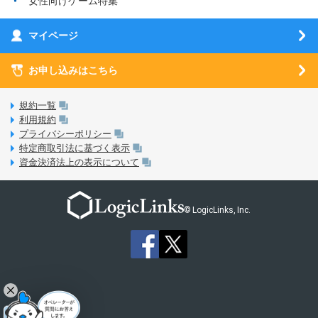
女性向けゲーム特集
お乗り換え（MNP）ガイド
5G回線オプションについて
お乗り換え（MNP）ガイド
刀剣乱舞-ONLINE- Pocket
マイページ
SIMサービスについて
eSIMについて
MVNOのギモンを解消！
あんさんぶるスターズ！！Basic
SIMロック解除ガイド
お申し込みはこちら
LINE年齢認証について
マイページについて
あんさんぶるスターズ！！Music
SIMと端末 組み合わせガイド
LinksStoreについて
規約一覧
3Dセキュアについて
利用規約
LinksMateのサービスについて
プライバシーポリシー
未成年者の方のご契約
特定商取引法に基づく表示
LPについて
資金決済法上の表示について
通信制限について
おすすめプラン
動作確認済み端末一覧
お申し込み方法
© LogicLinks, Inc.
本人確認書類について
本人確認の流れについて
法人向けカウントフリーオプション対象コンテンツ追加受付
ご意見・ご要望