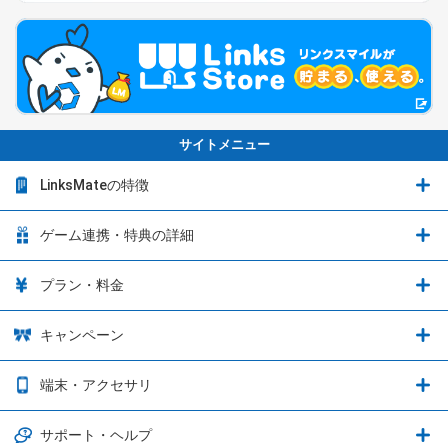
サイトメニュー
LinksMateの特徴
LinksMateの特徴
ゲーム連携・特典の詳細
カウントフリーオプション
ゲーム連携・特典の詳細
プラン・料金
音声通話料金がもっとオトクに
Shadowverse: Worlds Beyond
プラン・料金
キャンペーン
データ通信容量シェア
ブレイブソード×ブレイズソウル
2種類のお支払方法
お得なキャンペーン実施中！
端末・アクセサリ
データ通信容量繰り越し
グランブルーファンタジー
3種類のSIMタイプ
U-NEXTキャンペーン
通信エリアと通信速度状況
端末・アクセサリ
サポート・ヘルプ
ウマ娘 プリティーダービー