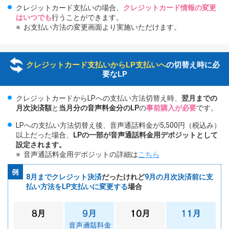
クレジットカード支払いの場合、
クレジットカード情報の変更
はいつでも
行うことができます。
お支払い方法の変更画面より実施いただけます。
クレジットカード支払いからLP支払いへ
の切替え時に必
要なLP
クレジットカードからLPへの支払い方法切替え時、
翌月までの
月次決済額
と
当月分の音声料金分のLP
の
事前購入が必要
です。
LPへの支払い方法切替え後、音声通話料金が5,500円（税込み）
以上だった場合、
LPの一部が音声通話料金用デポジットとして
設定されます。
音声通話料金用デポジットの詳細は
こちら
8月までクレジット決済
だったけれど
9月の月次決済前に支
払い方法をLP支払いに変更する
場合