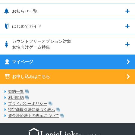
LP購入時のお支払いについて
OPPO端末購入キャンペーン第5弾
追加容量チケット
SIMと端末 組み合わせガイド
プリンセスコネクト！Re:Dive
サポート・ヘルプ
お知らせ一覧
日割り計算
つながる端末保証
iPhone利用について
エレメンタルストーリー
お申し込み方法
お知らせ一覧
はじめてガイド
クラウドバックアップ by AOS Cloud
SIMロック解除ガイド
釣り★スタ
nanoSIM･microSIM･通常SIMの初期設定方法
ブース出展のご紹介
はじめてガイド
カウントフリーオプション対象
フィルタリングアプリ
動作確認済み端末一覧
ウマスクについて
eSIMの初期設定方法
女性向けゲーム特集
お乗り換え（MNP）ガイド
5G回線オプションについて
お乗り換え（MNP）ガイド
刀剣乱舞-ONLINE- Pocket
マイページ
SIMサービスについて
eSIMについて
MVNOのギモンを解消！
あんさんぶるスターズ！！Basic
SIMロック解除ガイド
お申し込みはこちら
LINE年齢認証について
マイページについて
あんさんぶるスターズ！！Music
SIMと端末 組み合わせガイド
LinksStoreについて
規約一覧
3Dセキュアについて
利用規約
LinksMateのサービスについて
プライバシーポリシー
未成年者の方のご契約
特定商取引法に基づく表示
LPについて
資金決済法上の表示について
通信制限について
おすすめプラン
動作確認済み端末一覧