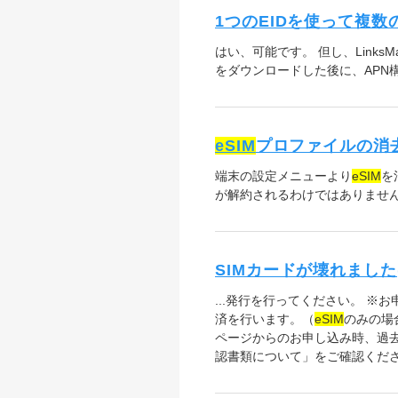
1つのEIDを使って複数
はい、可能です。 但し、LinksMa
をダウンロードした後に、APN
eSIM
プロファイルの消
端末の設定メニューより
eSIM
を
が解約されるわけではありませ
SIMカードが壊れまし
...発行を行ってください。 ※お
済を行います。（
eSIM
のみの場合、
ページからのお申し込み時、過
認書類について」をご確認ください。 ・本人