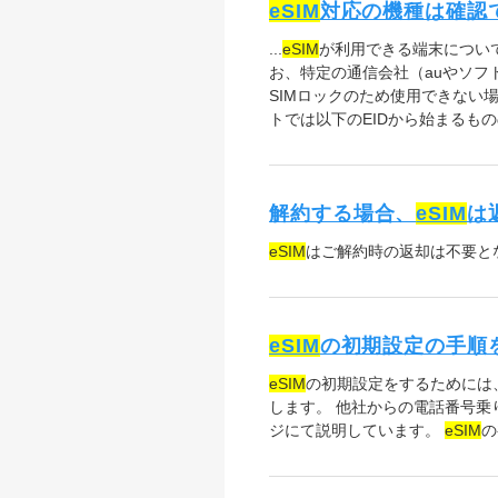
eSIM
対応の機種は確認
...
eSIM
が利用できる端末については、 以下
お、特定の通信会社（auやソフ
SIMロックのため使用できない
トでは以下のEIDから始まるもののみ対応し
解約する場合、
eSIM
は
eSIM
はご解約時の返却は不要と
eSIM
の初期設定の手順
eSIM
の初期設定をするためには、
します。 他社からの電話番号乗
ジにて説明しています。
eSIM
の