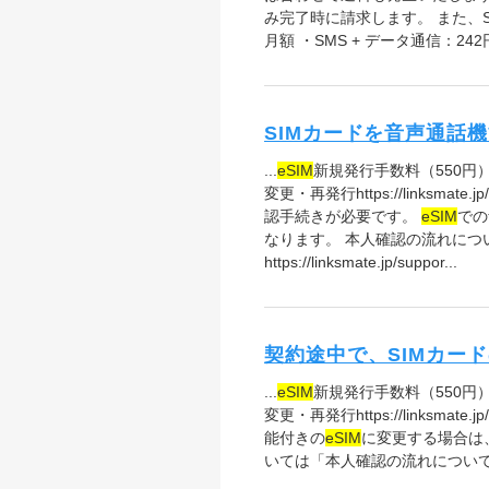
み完了時に請求します。 また、S
月額 ・SMS + データ通信：24
SIMカードを音声通話
...
eSIM
新規発行手数料（550円）
変更・再発行https://linksm
認手続きが必要です。
eSIM
での
なります。 本人確認の流れにつ
https://linksmate.jp/suppor...
契約途中で、SIMカー
...
eSIM
新規発行手数料（550円）
変更・再発行https://linksm
能付きの
eSIM
に変更する場合は
いては「本人確認の流れについて」をご確認