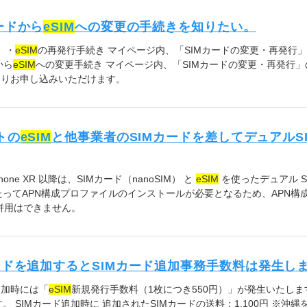
ードから
eSIM
への変更の手続きを知りたい。
 ・
eSIM
の再発行手続き マイページ内、「SIMカードの変更・再発行
から
eSIM
への変更手続き マイページ内、「SIMカードの変更・再発行」
よりお申し込みいただけます。
トの
eSIM
と他事業者のSIMカードを差してデュアルS
、iPhone XR 以降は、SIMカード（nanoSIM） と
eSIM
を使ったデュアル S
たってAPN構成プロファイルのインストールが必要となるため、APN構
併用はできません。
カードを追加するとSIMカード追加事務手数料は発生し
追加時には「
eSIM
新規発行手数料（1枚につき550円）」が発生いたしま
SIMカード追加時に 追加されたSIMカードの送料：1,100円 ※沖縄を