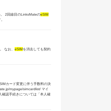
回線目のLinksMateの
eSIM
す。
。 なお、
eSIM
を消去しても契約
びSIMカード変更に伴う手数料の決
mypage/simcardlist/ マイ
人確認手続きについては「本人確