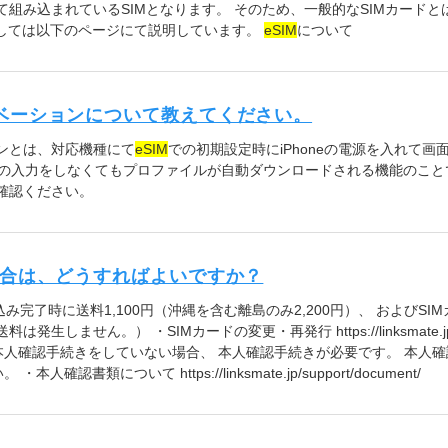
組み込まれているSIMとなります。 そのため、一般的なSIMカード
関しては以下のページにて説明しています。
eSIM
について
ベーションについて教えてください。
ンとは、対応機種にて
eSIM
での初期設定時にiPhoneの電源を入れて
Lの入力をしなくてもプロファイルが自動ダウンロードされる機能のこと
確認ください。
場合は、どうすればよいですか？
込み完了時に送料1,100円（沖縄を含む離島のみ2,200円）、 およびS
発生しません。） ・SIMカードの変更・再発行 https://linksmate.jp/myp
人確認手続きをしていない場合、 本人確認手続きが必要です。 本人
書類について https://linksmate.jp/support/document/