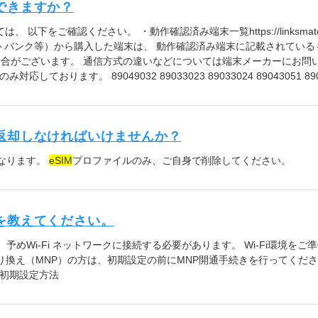
できますか？
をご確認ください。 ・動作確認済み端末一覧https://linksmate.jp/support
トバンク等）から購入した端末は、 動作確認済み端末に記載されてい
場合がございます。 通信方式の違いなどについては端末メーカーにお問
ております。 89049032 89033023 89033024 89043051 890
返却しなければいけませんか？
なります。
eSIM
プロファイルのみ、ご自身で削除してください。
を教えてください。
予めWi-Fi ネットワークに接続する必要があります。 Wi-Fi環境を
り換え（MNP）の方は、初期設定の前にMNP開通手続きを行ってくださ
初期設定方法