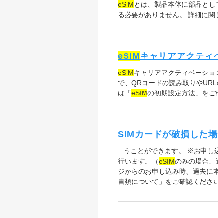
eSIM
とは、製品本体に部品として
る必要がありません。 詳細に
eSIM
キャリアアクティ
eSIM
キャリアアクティベーショ
で、QRコードの読み取りやUR
は「
eSIM
の初期設定方法」をご
SIMカードが破損した
...うことができます。 ※お申し
行います。（
eSIM
のみの場合、送料は
ジからのお申し込み時、過去に本
書類について」をご確認ください。 ・本人確認