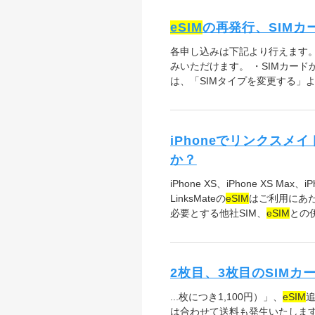
eSIM
の再発行、SIMカ
各申し込みは下記より行えます。
みいただけます。 ・SIMカード
は、「SIMタイプを変更する」
iPhoneでリンクスメイ
か？
iPhone XS、iPhone XS Max
LinksMateの
eSIM
はご利用にあ
必要とする他社SIM、
eSIM
との
2枚目、3枚目のSIM
...枚につき1,100円）」、
eSIM
は合わせて送料も発生いたします。 