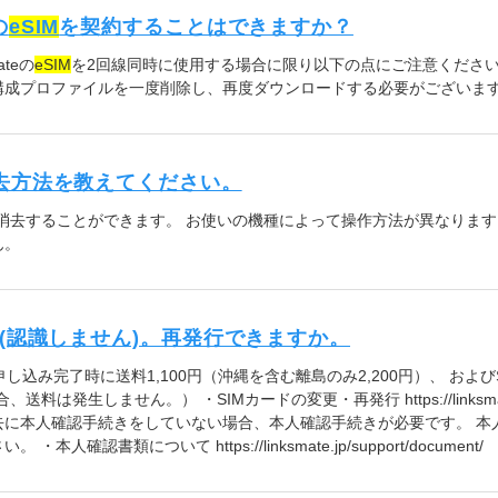
の
eSIM
を契約することはできますか？
teの
eSIM
を2回線同時に使用する場合に限り以下の点にご注意ください。 2
構成プロファイルを一度削除し、再度ダウンロードする必要がございま
去方法を教えてください。
消去することができます。 お使いの機種によって操作方法が異なります
ん。
た(認識しません)。再発行できますか。
申し込み完了時に送料1,100円（沖縄を含む離島のみ2,200円）、 およ
送料は発生しません。） ・SIMカードの変更・再発行 https://linksmate.jp/
去に本人確認手続きをしていない場合、本人確認手続きが必要です。 本
確認書類について https://linksmate.jp/support/document/