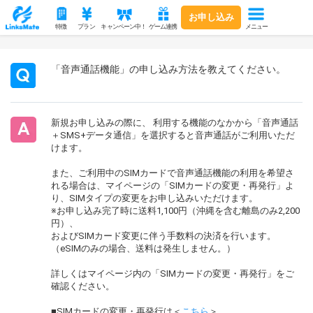
お申し込み
メニュー
特徴
プラン
キャンペーン中！
ゲーム連携
「音声通話機能」の申し込み方法を教えてください。
新規お申し込みの際に、 利用する機能のなかから「音声通話
＋SMS+データ通信」を選択すると音声通話がご利用いただ
けます。
また、ご利用中のSIMカードで音声通話機能の利用を希望さ
れる場合は、マイページの「SIMカードの変更・再発行」よ
り、SIMタイプの変更をお申し込みいただけます。
※お申し込み完了時に送料1,100円（沖縄を含む離島のみ2,200
円）、
およびSIMカード変更に伴う手数料の決済を行います。
（eSIMのみの場合、送料は発生しません。）
詳しくはマイページ内の「SIMカードの変更・再発行」をご
確認ください。
■SIMカードの変更・再発行は＜
こちら
＞