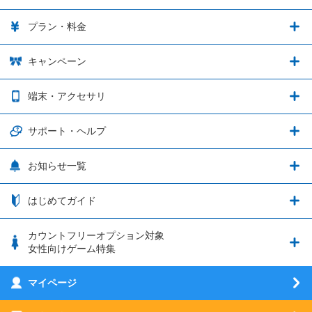
カウントフリーオプション
ゲーム連携・特典の詳細
プラン・料金
音声通話料金がもっとオトクに
Shadowverse: Worlds Beyond
プラン・料金
キャンペーン
データ通信容量シェア
ブレイブソード×ブレイズソウル
2種類のお支払方法
お得なキャンペーン実施中！
端末・アクセサリ
データ通信容量繰り越し
グランブルーファンタジー
3種類のSIMタイプ
U-NEXTキャンペーン
通信エリアと通信速度状況
端末・アクセサリ
サポート・ヘルプ
ウマ娘 プリティーダービー
LP購入時のお支払いについて
OPPO端末購入キャンペーン第5弾
追加容量チケット
SIMと端末 組み合わせガイド
プリンセスコネクト！Re:Dive
サポート・ヘルプ
お知らせ一覧
日割り計算
つながる端末保証
iPhone利用について
エレメンタルストーリー
お申し込み方法
お知らせ一覧
はじめてガイド
クラウドバックアップ by AOS Cloud
SIMロック解除ガイド
釣り★スタ
nanoSIM･microSIM･通常SIMの初期設定方法
ブース出展のご紹介
はじめてガイド
カウントフリーオプション対象
フィルタリングアプリ
動作確認済み端末一覧
ウマスクについて
eSIMの初期設定方法
女性向けゲーム特集
お乗り換え（MNP）ガイド
5G回線オプションについて
お乗り換え（MNP）ガイド
刀剣乱舞-ONLINE- Pocket
マイページ
SIMサービスについて
eSIMについて
MVNOのギモンを解消！
あんさんぶるスターズ！！Basic