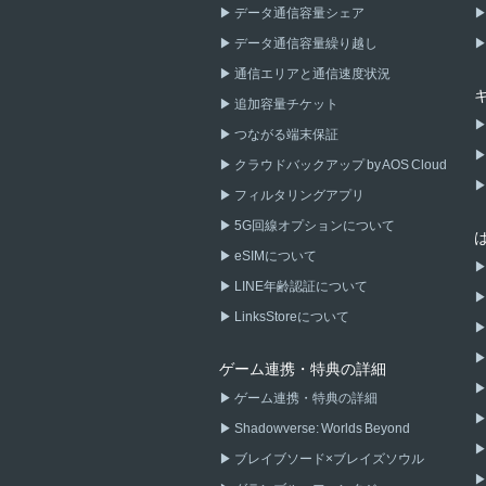
データ通信容量シェア
データ通信容量繰り越し
通信エリアと通信速度状況
追加容量チケット
つながる端末保証
クラウドバックアップ by AOS Cloud
フィルタリングアプリ
5G回線オプションについて
eSIMについて
LINE年齢認証について
LinksStoreについて
ゲーム連携・特典の詳細
ゲーム連携・特典の詳細
Shadowverse: Worlds Beyond
ブレイブソード×ブレイズソウル