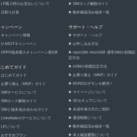
LP購入時のお支払いについて
SIMロック解除ガイド
日割り計算
動作確認済み端末一覧
キャンペーン
サポート・ヘルプ
キャンペーン情報
サポート・ヘルプ
U-NEXTキャンペーン
お申し込み方法
OPPO端末購入キャンペーン第5弾
nanoSIM･microSIM･通常SIMの初期設
定方法
eSIMの初期設定方法
はじめてガイド
お乗り換え（MNP）ガイド
はじめてガイド
MVNOのギモンを解消！
お乗り換え（MNP）ガイド
マイページについて
SIMサービスについて
3Dセキュアについて
SIMロック解除ガイド
未成年者の方のご契約
SIMと端末 組み合わせガイド
通信制限について
LinksMateのサービスについて
動作確認済み端末一覧
LPについて
本人確認書類について
おすすめプラン