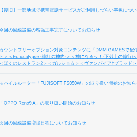
【復旧】一部地域で携帯電話サービスがご利用しづらい事象につい
今回の回線設備の増強工事完了についてお知らせ
カウントフリーオプション対象コンテンツに「DMM GAMESで
ト＞＜Echocalypse -緋紅の神約-＞＜神になるッ！-下剋上の
＜ぼくのレストラン2＞＜ガルショ☆＞＜ヴァンパイア†ブラッド
モバイルルーター「FUJISOFT FS050W」の取り扱い開始のお知ら
「OPPO Reno9 A」の取り扱い開始のお知らせ
次回の回線設備増強日程についてお知らせ