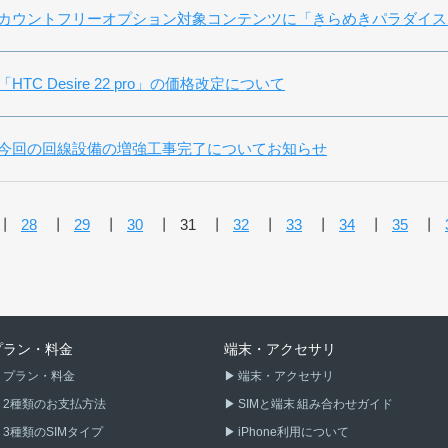
カウントフリーオプション対象コンテンツに「きらめきパラダイス
「HTC Desire 22 pro」の価格改定について
今回の回線設備の増強工事完了についてお知らせ
28
29
30
31
32
33
34
35
プラン・料金
端末・アクセサリ
プラン・料金
端末・アクセサリ
2種類のお支払方法
SIMと端末 組み合わせガイド
3種類のSIMタイプ
iPhone利用について