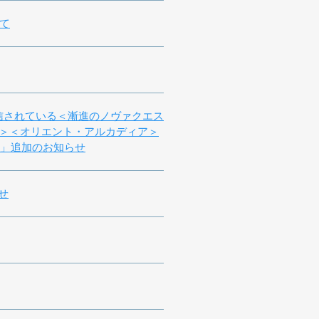
て
配信されている＜漸進のノヴァクエス
修行伝＞＜オリエント・アルカディア＞
＞」追加のお知らせ
せ