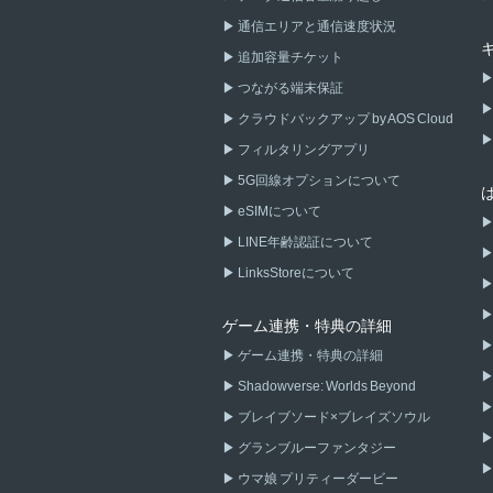
通信エリアと通信速度状況
追加容量チケット
つながる端末保証
クラウドバックアップ by AOS Cloud
フィルタリングアプリ
5G回線オプションについて
eSIMについて
LINE年齢認証について
LinksStoreについて
ゲーム連携・特典の詳細
ゲーム連携・特典の詳細
Shadowverse: Worlds Beyond
ブレイブソード×ブレイズソウル
グランブルーファンタジー
ウマ娘 プリティーダービー