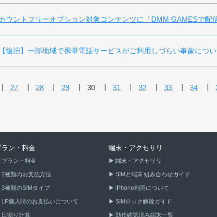
カウントフリーオプション対象コンテンツに「DMM GAMESで配
【復旧】一部地域で携帯電話サービスがご利用しづらい事象につい
27
28
29
30
31
32
33
34
プラン・料金
端末・アクセサリ
プラン・料金
端末・アクセサリ
2種類のお支払方法
SIMと端末 組み合わせガイド
3種類のSIMタイプ
iPhone利用について
LP購入時のお支払いについて
SIMロック解除ガイド
日割り計算
動作確認済み端末一覧