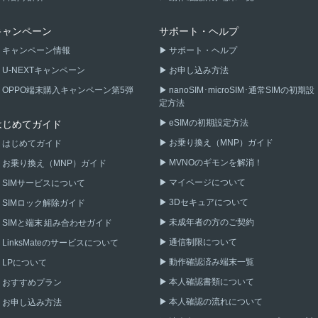
キャンペーン
サポート・ヘルプ
キャンペーン情報
サポート・ヘルプ
U-NEXTキャンペーン
お申し込み方法
OPPO端末購入キャンペーン第5弾
nanoSIM･microSIM･通常SIMの初期設
定方法
eSIMの初期設定方法
はじめてガイド
お乗り換え（MNP）ガイド
はじめてガイド
MVNOのギモンを解消！
お乗り換え（MNP）ガイド
マイページについて
SIMサービスについて
3Dセキュアについて
SIMロック解除ガイド
未成年者の方のご契約
SIMと端末 組み合わせガイド
通信制限について
LinksMateのサービスについて
動作確認済み端末一覧
LPについて
本人確認書類について
おすすめプラン
本人確認の流れについて
お申し込み方法