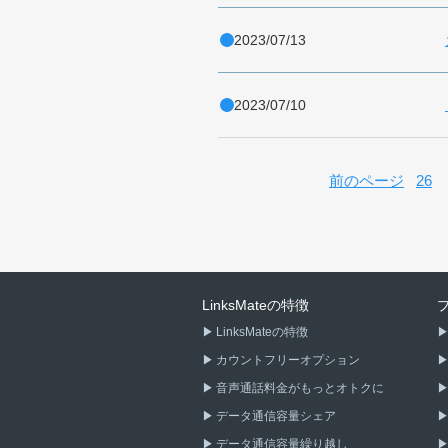
2023/07/13
2023/07/10
前のページ
26
LinksMateの特徴
LinksMateの特徴
カウントフリーオプション
音声通話料金がもっとオトクに
データ通信容量シェア
データ通信容量繰り越し