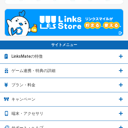
サイトメニュー
LinksMateの特徴
LinksMateの特徴
ゲーム連携・特典の詳細
カウントフリーオプション
ゲーム連携・特典の詳細
プラン・料金
音声通話料金がもっとオトクに
Shadowverse: Worlds Beyond
プラン・料金
キャンペーン
データ通信容量シェア
ブレイブソード×ブレイズソウル
2種類のお支払方法
お得なキャンペーン実施中！
端末・アクセサリ
データ通信容量繰り越し
グランブルーファンタジー
3種類のSIMタイプ
U-NEXTキャンペーン
通信エリアと通信速度状況
端末・アクセサリ
サポート・ヘルプ