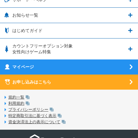
ウマ娘 プリティーダービー
LP購入時のお支払いについて
OPPO端末購入キャンペーン第5弾
追加容量チケット
SIMと端末 組み合わせガイド
プリンセスコネクト！Re:Dive
サポート・ヘルプ
お知らせ一覧
日割り計算
つながる端末保証
iPhone利用について
エレメンタルストーリー
お申し込み方法
お知らせ一覧
はじめてガイド
クラウドバックアップ by AOS Cloud
SIMロック解除ガイド
釣り★スタ
nanoSIM･microSIM･通常SIMの初期設定方法
ブース出展のご紹介
はじめてガイド
カウントフリーオプション対象
フィルタリングアプリ
動作確認済み端末一覧
ウマスクについて
eSIMの初期設定方法
女性向けゲーム特集
お乗り換え（MNP）ガイド
5G回線オプションについて
お乗り換え（MNP）ガイド
刀剣乱舞-ONLINE- Pocket
マイページ
SIMサービスについて
eSIMについて
MVNOのギモンを解消！
あんさんぶるスターズ！！Basic
SIMロック解除ガイド
お申し込みはこちら
LINE年齢認証について
マイページについて
あんさんぶるスターズ！！Music
SIMと端末 組み合わせガイド
LinksStoreについて
規約一覧
3Dセキュアについて
利用規約
LinksMateのサービスについて
プライバシーポリシー
未成年者の方のご契約
特定商取引法に基づく表示
LPについて
資金決済法上の表示について
通信制限について
おすすめプラン
動作確認済み端末一覧