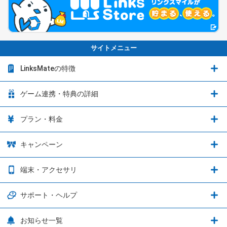
サイトメニュー
LinksMateの特徴
LinksMateの特徴
ゲーム連携・特典の詳細
カウントフリーオプション
ゲーム連携・特典の詳細
プラン・料金
音声通話料金がもっとオトクに
Shadowverse: Worlds Beyond
プラン・料金
キャンペーン
データ通信容量シェア
ブレイブソード×ブレイズソウル
2種類のお支払方法
お得なキャンペーン実施中！
端末・アクセサリ
データ通信容量繰り越し
グランブルーファンタジー
3種類のSIMタイプ
U-NEXTキャンペーン
通信エリアと通信速度状況
端末・アクセサリ
サポート・ヘルプ
ウマ娘 プリティーダービー
LP購入時のお支払いについて
OPPO端末購入キャンペーン第5弾
追加容量チケット
SIMと端末 組み合わせガイド
プリンセスコネクト！Re:Dive
サポート・ヘルプ
お知らせ一覧
日割り計算