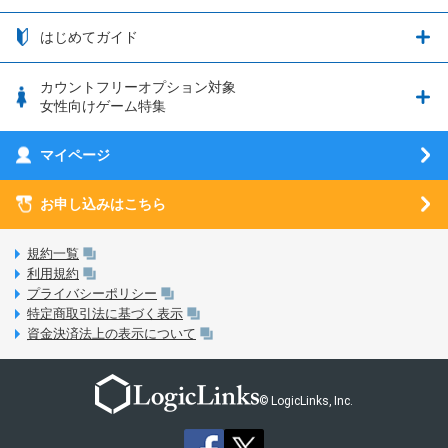
つながる端末保証
iPhone利用について
エレメンタルストーリー
お申し込み方法
お知らせ一覧
はじめてガイド
クラウドバックアップ by AOS Cloud
SIMロック解除ガイド
釣り★スタ
nanoSIM･microSIM･通常SIMの初期設定方法
ブース出展のご紹介
はじめてガイド
カウントフリーオプション対象
フィルタリングアプリ
動作確認済み端末一覧
ウマスクについて
eSIMの初期設定方法
女性向けゲーム特集
お乗り換え（MNP）ガイド
5G回線オプションについて
お乗り換え（MNP）ガイド
刀剣乱舞-ONLINE- Pocket
マイページ
SIMサービスについて
eSIMについて
MVNOのギモンを解消！
あんさんぶるスターズ！！Basic
SIMロック解除ガイド
お申し込みはこちら
LINE年齢認証について
マイページについて
あんさんぶるスターズ！！Music
SIMと端末 組み合わせガイド
LinksStoreについて
規約一覧
3Dセキュアについて
利用規約
LinksMateのサービスについて
プライバシーポリシー
未成年者の方のご契約
特定商取引法に基づく表示
LPについて
資金決済法上の表示について
通信制限について
おすすめプラン
動作確認済み端末一覧
お申し込み方法
© LogicLinks, Inc.
本人確認書類について