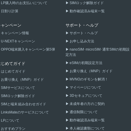
LP購入時のお支払いについて
SIMロック解除ガイド
日割り計算
動作確認済み端末一覧
キャンペーン
サポート・ヘルプ
キャンペーン情報
サポート・ヘルプ
U-NEXTキャンペーン
お申し込み方法
OPPO端末購入キャンペーン第5弾
nanoSIM･microSIM･通常SIMの初期設
定方法
eSIMの初期設定方法
はじめてガイド
お乗り換え（MNP）ガイド
はじめてガイド
MVNOのギモンを解消！
お乗り換え（MNP）ガイド
マイページについて
SIMサービスについて
3Dセキュアについて
SIMロック解除ガイド
未成年者の方のご契約
SIMと端末 組み合わせガイド
通信制限について
LinksMateのサービスについて
動作確認済み端末一覧
LPについて
本人確認書類について
おすすめプラン