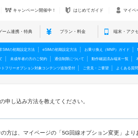
キャンペーン開催中！
はじめてガイド
マイペ
ゲーム連携・特典
プラン・料金
端末・アク
M･通常SIMの初期設定方法
eSIMの初期設定方法
お乗り換え（MNP）ガイド
て
未成年者の方のご契約
通信制限について
動作確認済み端末一覧
ントフリーオプション対象コンテンツ追加受付
ご意見・ご要望
よくある質
ンの申し込み方法を教えてください。
を契約中の方は、マイページの「5G回線オプション変更」よ