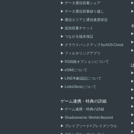
データ通信容量シェア
データ通信容量繰り越し
通信エリアと通信速度状況
追加容量チケット
つながる端末保証
クラウドバックアップ by AOS Cloud
フィルタリングアプリ
5G回線オプションについて
eSIMについて
LINE年齢認証について
LinksStoreについて
ゲーム連携・特典の詳細
ゲーム連携・特典の詳細
Shadowverse: Worlds Beyond
ブレイブソード×ブレイズソウル