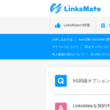
LinksMateの特徴
お申し込み方法
nanoSIM･microSI
マイページについて
3Dセキュアについ
本人確認の流れについて
法人向けカウ
5G回線オプショ
LinksMate