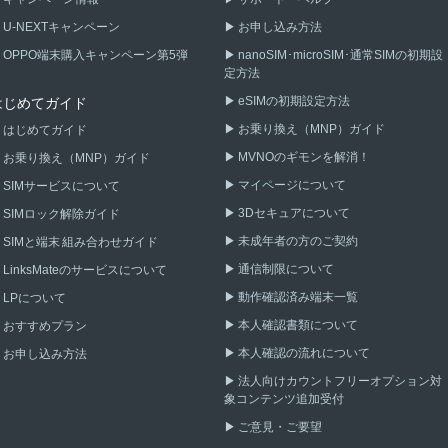
U-NEXTキャンペーン
お申し込み方法
OPPO端末購入キャンペーン第5弾
nanoSIM･microSIM･通常SIMの初期設
定方法
eSIMの初期設定方法
はじめてガイド
お乗り換え（MNP）ガイド
はじめてガイド
MVNOのギモンを解消！
お乗り換え（MNP）ガイド
マイページについて
SIMサービスについて
3Dセキュアについて
SIMロック解除ガイド
未成年者の方のご契約
SIMと端末 組み合わせガイド
通信制限について
LinksMateのサービスについて
動作確認済み端末一覧
LPについて
本人確認書類について
おすすめプラン
本人確認の流れについて
お申し込み方法
法人向けカウントフリーオプション対
象コンテンツ追加受付
ご意見・ご要望