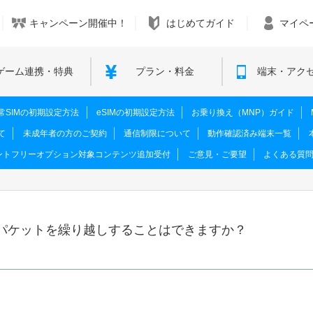
キャンペーン開催中！
はじめてガイド
マイペ
ゲーム連携・特典
プラン・料金
端末・アク
M･通常SIMの初期設定方法
eSIMの初期設定方法
お乗り換え（MNP）ガイド
て
未成年者の方のご契約
通信制限について
動作確認済み端末一覧
ントフリーオプション対象コンテンツ追加受付
ご意見・ご要望
よくある質
パケットを繰り越しすることはできますか？