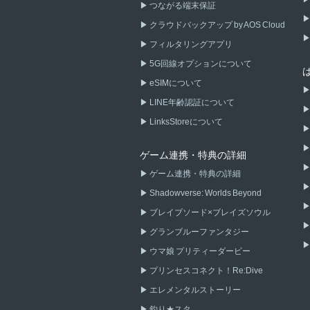
つながる端末保証
クラウドバックアップ by AOS Cloud
フィルタリングアプリ
5G回線オプションについて
eSIMについて
LINE年齢認証について
LinksStoreについて
ゲーム連携・特典の詳細
ゲーム連携・特典の詳細
Shadowverse: Worlds Beyond
ブレイブソード×ブレイズソウル
グランブルーファンタジー
ウマ娘 プリティーダービー
プリンセスコネクト！Re:Dive
エレメンタルストーリー
釣り★スタ