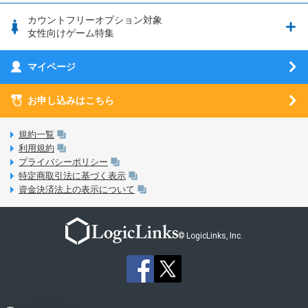
釣り★スタ
nanoSIM･microSIM･通常SIMの初期設定方法
ブース出展のご紹介
はじめてガイド
カウントフリーオプション対象
フィルタリングアプリ
動作確認済み端末一覧
ウマスクについて
eSIMの初期設定方法
女性向けゲーム特集
お乗り換え（MNP）ガイド
5G回線オプションについて
お乗り換え（MNP）ガイド
刀剣乱舞-ONLINE- Pocket
マイページ
SIMサービスについて
eSIMについて
MVNOのギモンを解消！
あんさんぶるスターズ！！Basic
SIMロック解除ガイド
お申し込みはこちら
LINE年齢認証について
マイページについて
あんさんぶるスターズ！！Music
SIMと端末 組み合わせガイド
LinksStoreについて
規約一覧
3Dセキュアについて
利用規約
LinksMateのサービスについて
プライバシーポリシー
未成年者の方のご契約
特定商取引法に基づく表示
LPについて
資金決済法上の表示について
通信制限について
おすすめプラン
動作確認済み端末一覧
お申し込み方法
© LogicLinks, Inc.
本人確認書類について
本人確認の流れについて
法人向けカウントフリーオプション対象コンテンツ追加受付