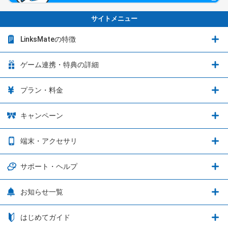
サイトメニュー
LinksMateの特徴
LinksMateの特徴
ゲーム連携・特典の詳細
カウントフリーオプション
ゲーム連携・特典の詳細
プラン・料金
音声通話料金がもっとオトクに
Shadowverse: Worlds Beyond
プラン・料金
キャンペーン
データ通信容量シェア
ブレイブソード×ブレイズソウル
2種類のお支払方法
お得なキャンペーン実施中！
端末・アクセサリ
データ通信容量繰り越し
グランブルーファンタジー
3種類のSIMタイプ
U-NEXTキャンペーン
通信エリアと通信速度状況
端末・アクセサリ
サポート・ヘルプ
ウマ娘 プリティーダービー
LP購入時のお支払いについて
OPPO端末購入キャンペーン第5弾
追加容量チケット
SIMと端末 組み合わせガイド
プリンセスコネクト！Re:Dive
サポート・ヘルプ
お知らせ一覧
日割り計算
つながる端末保証
iPhone利用について
エレメンタルストーリー
お申し込み方法
お知らせ一覧
はじめてガイド
クラウドバックアップ by AOS Cloud
SIMロック解除ガイド