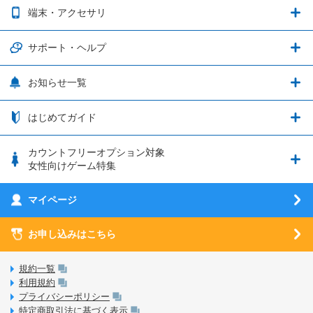
2種類のお支払方法
お得なキャンペーン実施中！
端末・アクセサリ
データ通信容量繰り越し
グランブルーファンタジー
3種類のSIMタイプ
U-NEXTキャンペーン
通信エリアと通信速度状況
端末・アクセサリ
サポート・ヘルプ
ウマ娘 プリティーダービー
LP購入時のお支払いについて
OPPO端末購入キャンペーン第5弾
追加容量チケット
SIMと端末 組み合わせガイド
プリンセスコネクト！Re:Dive
サポート・ヘルプ
お知らせ一覧
日割り計算
つながる端末保証
iPhone利用について
エレメンタルストーリー
お申し込み方法
お知らせ一覧
はじめてガイド
クラウドバックアップ by AOS Cloud
SIMロック解除ガイド
釣り★スタ
nanoSIM･microSIM･通常SIMの初期設定方法
ブース出展のご紹介
はじめてガイド
カウントフリーオプション対象
フィルタリングアプリ
動作確認済み端末一覧
ウマスクについて
eSIMの初期設定方法
女性向けゲーム特集
お乗り換え（MNP）ガイド
5G回線オプションについて
お乗り換え（MNP）ガイド
刀剣乱舞-ONLINE- Pocket
マイページ
SIMサービスについて
eSIMについて
MVNOのギモンを解消！
あんさんぶるスターズ！！Basic
SIMロック解除ガイド
お申し込みはこちら
LINE年齢認証について
マイページについて
あんさんぶるスターズ！！Music
SIMと端末 組み合わせガイド
LinksStoreについて
規約一覧
3Dセキュアについて
利用規約
LinksMateのサービスについて
プライバシーポリシー
未成年者の方のご契約
特定商取引法に基づく表示