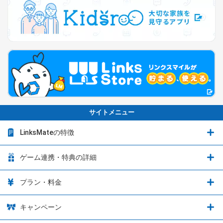
サイトメニュー
LinksMateの特徴
LinksMateの特徴
ゲーム連携・特典の詳細
カウントフリーオプション
ゲーム連携・特典の詳細
プラン・料金
音声通話料金がもっとオトクに
Shadowverse: Worlds Beyond
プラン・料金
キャンペーン
データ通信容量シェア
ブレイブソード×ブレイズソウル