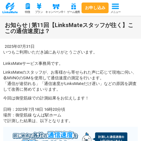
お申し込み
メニュー
特徴
プラン
キャンペーン中！
ゲーム連携
お知らせ | 第11回【LinksMateスタッフが往く】こ
この通信速度は？
2025年07月31日
いつもご利用いただき誠にありがとうございます。
LinksMateサービス事務局です。
LinksMateのスタッフが、お客様から寄せられた声に応じて現地に伺い、
各MVNOのSIMを使用して通信速度の測定を行います。
「通信が途切れる」「通信速度がLinksMateだけ遅い」などの原因を調査
して改善に努めてまいります。
今回は御堂筋線での計測結果をお伝えします！
日時：2025年7月18日 16時20分頃
場所：御堂筋線 なんば駅ホーム
で計測した結果は、以下となります。