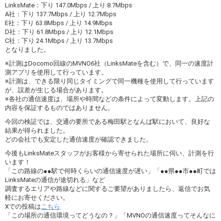
LinksMate：下り 147.0Mbps / 上り 8.7Mbps
A社：下り 137.7Mbps / 上り 12.7Mbps
E社：下り 63.8Mbps / 上り 14.9Mbps
D社：下り 61.8Mbps / 上り 12.1Mbps
C社：下り 24.1Mbps / 上り 13.7Mbps
となりました。
※計測はDocomo回線のMVNO6社（LinksMateを含む）で、同一の速度計
測アプリを使用して行っています。
※計測は、できる限り同じタイミングで同一機種を使用して行っています
が、誤差が生じる場合があります。
※各社の通信速度は、場所や時間などの条件によって変動します。上記の
内容を保証するものではありません。
今回の検証では、交通の要所である梅田駅となんば駅において、良好な
結果が得られました。
どの会社でも安定した通信速度が確認できました。
今後もLinksMateスタッフがお客様から寄せられた場所に伺い、計測を行
います！
「この路線の●●駅で何時くらいの通信速度が遅い」「●●県●●市●●町では
LinksMateの通信が途切れる」など
調査するエリアや路線などに関するご要望がありましたら、返信でお気
軽にお寄せください。
Xでの投稿は
こちら
「この場所の通信環境ってどうなの？」「MVNOの通信速度ってそんなに