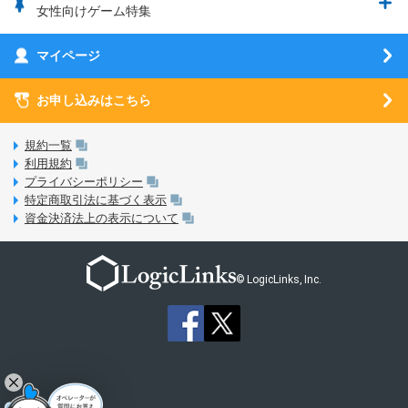
ウマスクについて
eSIMの初期設定方法
女性向けゲーム特集
お乗り換え（MNP）ガイド
5G回線オプションについて
お乗り換え（MNP）ガイド
刀剣乱舞-ONLINE- Pocket
マイページ
SIMサービスについて
eSIMについて
MVNOのギモンを解消！
あんさんぶるスターズ！！Basic
SIMロック解除ガイド
お申し込みはこちら
LINE年齢認証について
マイページについて
あんさんぶるスターズ！！Music
SIMと端末 組み合わせガイド
LinksStoreについて
規約一覧
3Dセキュアについて
利用規約
LinksMateのサービスについて
プライバシーポリシー
未成年者の方のご契約
特定商取引法に基づく表示
LPについて
資金決済法上の表示について
通信制限について
おすすめプラン
動作確認済み端末一覧
お申し込み方法
© LogicLinks, Inc.
本人確認書類について
本人確認の流れについて
法人向けカウントフリーオプション対象コンテンツ追加受付
ご意見・ご要望