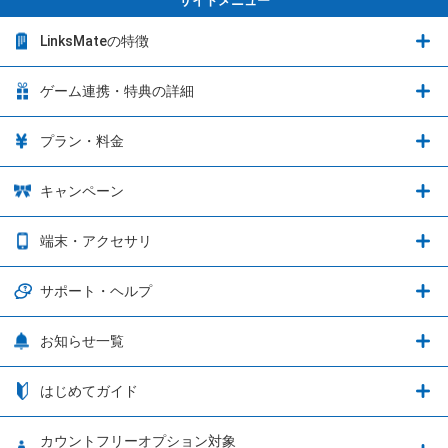
サイトメニュー
LinksMateの特徴
LinksMateの特徴
ゲーム連携・特典の詳細
カウントフリーオプション
ゲーム連携・特典の詳細
プラン・料金
音声通話料金がもっとオトクに
Shadowverse: Worlds Beyond
プラン・料金
キャンペーン
データ通信容量シェア
ブレイブソード×ブレイズソウル
2種類のお支払方法
お得なキャンペーン実施中！
端末・アクセサリ
データ通信容量繰り越し
グランブルーファンタジー
3種類のSIMタイプ
U-NEXTキャンペーン
通信エリアと通信速度状況
端末・アクセサリ
サポート・ヘルプ
ウマ娘 プリティーダービー
LP購入時のお支払いについて
OPPO端末購入キャンペーン第5弾
追加容量チケット
SIMと端末 組み合わせガイド
プリンセスコネクト！Re:Dive
サポート・ヘルプ
お知らせ一覧
日割り計算
つながる端末保証
iPhone利用について
エレメンタルストーリー
お申し込み方法
お知らせ一覧
はじめてガイド
クラウドバックアップ by AOS Cloud
SIMロック解除ガイド
釣り★スタ
nanoSIM･microSIM･通常SIMの初期設定方法
ブース出展のご紹介
はじめてガイド
カウントフリーオプション対象
フィルタリングアプリ
動作確認済み端末一覧