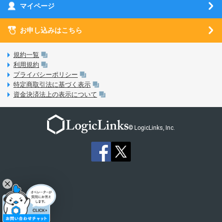
刀剣乱舞-ONLINE- Pocket
マイページ
SIMサービスについて
eSIMについて
MVNOのギモンを解消！
あんさんぶるスターズ！！Basic
SIMロック解除ガイド
お申し込みはこちら
LINE年齢認証について
マイページについて
あんさんぶるスターズ！！Music
SIMと端末 組み合わせガイド
LinksStoreについて
規約一覧
3Dセキュアについて
利用規約
LinksMateのサービスについて
プライバシーポリシー
未成年者の方のご契約
特定商取引法に基づく表示
LPについて
資金決済法上の表示について
通信制限について
おすすめプラン
動作確認済み端末一覧
お申し込み方法
© LogicLinks, Inc.
本人確認書類について
本人確認の流れについて
法人向けカウントフリーオプション対象コンテンツ追加受付
ご意見・ご要望
よくある質問