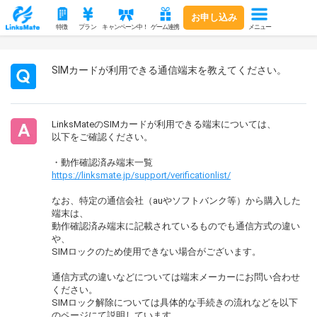
お申し込み
メニュー
特徴
プラン
キャンペーン中！
ゲーム連携
SIMカードが利用できる通信端末を教えてください。
LinksMateのSIMカードが利用できる端末については、
以下をご確認ください。
・動作確認済み端末一覧
https://linksmate.jp/support/verificationlist/
なお、特定の通信会社（auやソフトバンク等）から購入した
端末は、
動作確認済み端末に記載されているものでも通信方式の違い
や、
SIMロックのため使用できない場合がございます。
通信方式の違いなどについては端末メーカーにお問い合わせ
ください。
SIMロック解除については具体的な手続きの流れなどを以下
のページにて説明しています。