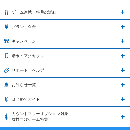
LinksMateの特徴
ゲーム連携・特典の詳細
カウントフリーオプション
ゲーム連携・特典の詳細
プラン・料金
音声通話料金がもっとオトクに
Shadowverse: Worlds Beyond
プラン・料金
キャンペーン
データ通信容量シェア
ブレイブソード×ブレイズソウル
2種類のお支払方法
お得なキャンペーン実施中！
端末・アクセサリ
データ通信容量繰り越し
グランブルーファンタジー
3種類のSIMタイプ
U-NEXTキャンペーン
通信エリアと通信速度状況
端末・アクセサリ
サポート・ヘルプ
ウマ娘 プリティーダービー
LP購入時のお支払いについて
OPPO端末購入キャンペーン第5弾
追加容量チケット
SIMと端末 組み合わせガイド
プリンセスコネクト！Re:Dive
サポート・ヘルプ
お知らせ一覧
日割り計算
つながる端末保証
iPhone利用について
エレメンタルストーリー
お申し込み方法
お知らせ一覧
はじめてガイド
クラウドバックアップ by AOS Cloud
SIMロック解除ガイド
釣り★スタ
nanoSIM･microSIM･通常SIMの初期設定方法
ブース出展のご紹介
はじめてガイド
カウントフリーオプション対象
フィルタリングアプリ
動作確認済み端末一覧
ウマスクについて
eSIMの初期設定方法
女性向けゲーム特集
お乗り換え（MNP）ガイド
5G回線オプションについて
お乗り換え（MNP）ガイド