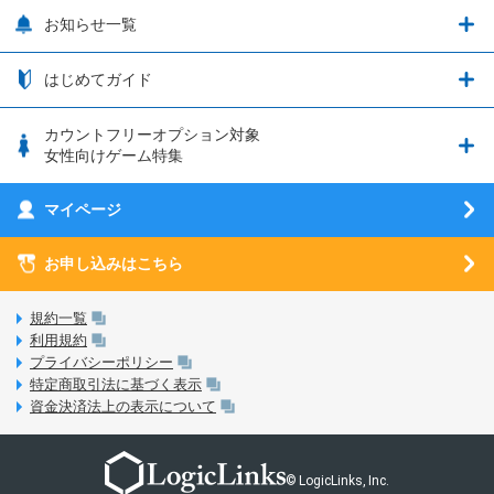
追加容量チケット
SIMと端末 組み合わせガイド
プリンセスコネクト！Re:Dive
サポート・ヘルプ
お知らせ一覧
日割り計算
つながる端末保証
iPhone利用について
エレメンタルストーリー
お申し込み方法
お知らせ一覧
はじめてガイド
クラウドバックアップ by AOS Cloud
SIMロック解除ガイド
釣り★スタ
nanoSIM･microSIM･通常SIMの初期設定方法
ブース出展のご紹介
はじめてガイド
カウントフリーオプション対象
フィルタリングアプリ
動作確認済み端末一覧
ウマスクについて
eSIMの初期設定方法
女性向けゲーム特集
お乗り換え（MNP）ガイド
5G回線オプションについて
お乗り換え（MNP）ガイド
刀剣乱舞-ONLINE- Pocket
マイページ
SIMサービスについて
eSIMについて
MVNOのギモンを解消！
あんさんぶるスターズ！！Basic
SIMロック解除ガイド
お申し込みはこちら
LINE年齢認証について
マイページについて
あんさんぶるスターズ！！Music
SIMと端末 組み合わせガイド
LinksStoreについて
規約一覧
3Dセキュアについて
利用規約
LinksMateのサービスについて
プライバシーポリシー
未成年者の方のご契約
特定商取引法に基づく表示
LPについて
資金決済法上の表示について
通信制限について
おすすめプラン
動作確認済み端末一覧
お申し込み方法
© LogicLinks, Inc.