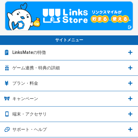
サイトメニュー
LinksMateの特徴
LinksMateの特徴
ゲーム連携・特典の詳細
カウントフリーオプション
ゲーム連携・特典の詳細
プラン・料金
音声通話料金がもっとオトクに
Shadowverse: Worlds Beyond
プラン・料金
キャンペーン
データ通信容量シェア
ブレイブソード×ブレイズソウル
2種類のお支払方法
お得なキャンペーン実施中！
端末・アクセサリ
データ通信容量繰り越し
グランブルーファンタジー
3種類のSIMタイプ
U-NEXTキャンペーン
通信エリアと通信速度状況
端末・アクセサリ
サポート・ヘルプ
ウマ娘 プリティーダービー
LP購入時のお支払いについて
OPPO端末購入キャンペーン第5弾