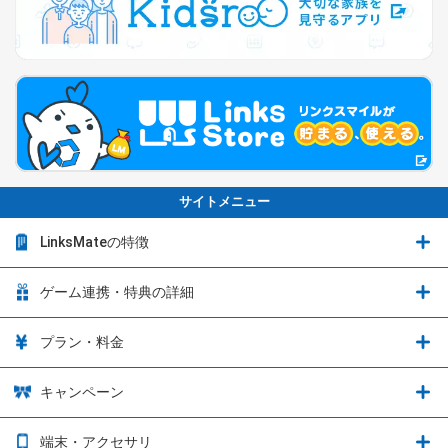
サイトメニュー
LinksMateの特徴
LinksMateの特徴
ゲーム連携・特典の詳細
カウントフリーオプション
ゲーム連携・特典の詳細
プラン・料金
音声通話料金がもっとオトクに
Shadowverse: Worlds Beyond
プラン・料金
キャンペーン
データ通信容量シェア
ブレイブソード×ブレイズソウル
2種類のお支払方法
お得なキャンペーン実施中！
端末・アクセサリ
データ通信容量繰り越し