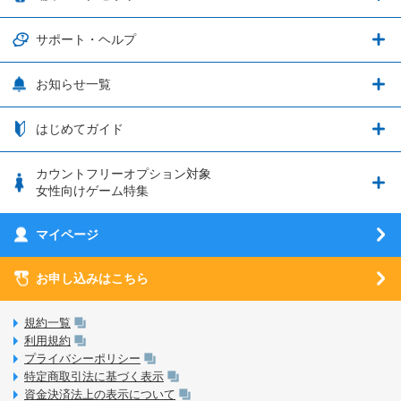
グランブルーファンタジー
3種類のSIMタイプ
U-NEXTキャンペーン
通信エリアと通信速度状況
端末・アクセサリ
サポート・ヘルプ
ウマ娘 プリティーダービー
LP購入時のお支払いについて
OPPO端末購入キャンペーン第5弾
追加容量チケット
SIMと端末 組み合わせガイド
プリンセスコネクト！Re:Dive
サポート・ヘルプ
お知らせ一覧
日割り計算
つながる端末保証
iPhone利用について
エレメンタルストーリー
お申し込み方法
お知らせ一覧
はじめてガイド
クラウドバックアップ by AOS Cloud
SIMロック解除ガイド
釣り★スタ
nanoSIM･microSIM･通常SIMの初期設定方法
ブース出展のご紹介
はじめてガイド
カウントフリーオプション対象
フィルタリングアプリ
動作確認済み端末一覧
ウマスクについて
eSIMの初期設定方法
女性向けゲーム特集
お乗り換え（MNP）ガイド
5G回線オプションについて
お乗り換え（MNP）ガイド
刀剣乱舞-ONLINE- Pocket
マイページ
SIMサービスについて
eSIMについて
MVNOのギモンを解消！
あんさんぶるスターズ！！Basic
SIMロック解除ガイド
お申し込みはこちら
LINE年齢認証について
マイページについて
あんさんぶるスターズ！！Music
SIMと端末 組み合わせガイド
LinksStoreについて
規約一覧
3Dセキュアについて
利用規約
LinksMateのサービスについて
プライバシーポリシー
未成年者の方のご契約
特定商取引法に基づく表示
LPについて
資金決済法上の表示について