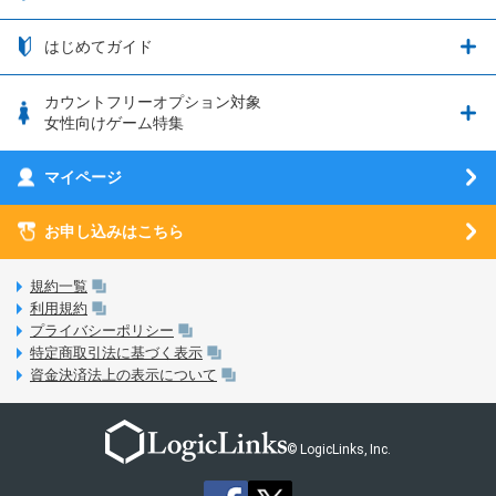
つながる端末保証
iPhone利用について
エレメンタルストーリー
お申し込み方法
お知らせ一覧
はじめてガイド
クラウドバックアップ by AOS Cloud
SIMロック解除ガイド
釣り★スタ
nanoSIM･microSIM･通常SIMの初期設定方法
ブース出展のご紹介
はじめてガイド
カウントフリーオプション対象
フィルタリングアプリ
動作確認済み端末一覧
ウマスクについて
eSIMの初期設定方法
女性向けゲーム特集
お乗り換え（MNP）ガイド
5G回線オプションについて
お乗り換え（MNP）ガイド
刀剣乱舞-ONLINE- Pocket
マイページ
SIMサービスについて
eSIMについて
MVNOのギモンを解消！
あんさんぶるスターズ！！Basic
SIMロック解除ガイド
お申し込みはこちら
LINE年齢認証について
マイページについて
あんさんぶるスターズ！！Music
SIMと端末 組み合わせガイド
LinksStoreについて
規約一覧
3Dセキュアについて
利用規約
LinksMateのサービスについて
プライバシーポリシー
未成年者の方のご契約
特定商取引法に基づく表示
LPについて
資金決済法上の表示について
通信制限について
おすすめプラン
動作確認済み端末一覧
お申し込み方法
© LogicLinks, Inc.
本人確認書類について