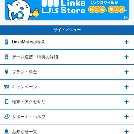
サイトメニュー
LinksMateの特徴
LinksMateの特徴
ゲーム連携・特典の詳細
カウントフリーオプション
ゲーム連携・特典の詳細
プラン・料金
音声通話料金がもっとオトクに
Shadowverse: Worlds Beyond
プラン・料金
キャンペーン
データ通信容量シェア
ブレイブソード×ブレイズソウル
2種類のお支払方法
お得なキャンペーン実施中！
端末・アクセサリ
データ通信容量繰り越し
グランブルーファンタジー
3種類のSIMタイプ
U-NEXTキャンペーン
通信エリアと通信速度状況
端末・アクセサリ
サポート・ヘルプ
ウマ娘 プリティーダービー
LP購入時のお支払いについて
OPPO端末購入キャンペーン第5弾
追加容量チケット
SIMと端末 組み合わせガイド
プリンセスコネクト！Re:Dive
サポート・ヘルプ
お知らせ一覧
日割り計算