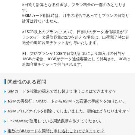
※日割り計算となる料金は、プラン料金の一部のみとなりま
す。
※SIMカード削除時は、月中の場合であってもプランの日割り
計算は行ないません。
※15GB以上のプランについて、日割りのデータ通信容量がプ
ランのデータ通信容量の2/3を超える場合は、出荷完了時に超
過分の追加容量チケットを付与いたします。
例：契約プランが15GBで日割り計算により加入月の付与が
13GBの場合、10GBがデータ通信容量として付与され、3GBは
追加容量チケットで付与されます。
関連性のある質問
SIMカードを複数の端末で差し替えて使うことはできますか？
eSIMの再発行、SIMカードからeSIMへの変更の手続きを知りたい。
eSIMプロファイルを削除してしまいました。契約はどうなりますか？
LinksMateが使用している周波数帯を教えてください。
複数のSIMカードを同時に申し込むことはできますか？