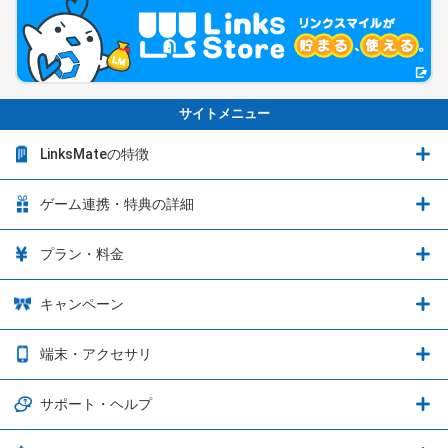
サイトメニュー
LinksMateの特徴
LinksMateの特徴
ゲーム連携・特典の詳細
カウントフリーオプション
ゲーム連携・特典の詳細
プラン・料金
音声通話料金がもっとオトクに
Shadowverse: Worlds Beyond
プラン・料金
キャンペーン
データ通信容量シェア
ブレイブソード×ブレイズソウル
2種類のお支払方法
お得なキャンペーン実施中！
端末・アクセサリ
データ通信容量繰り越し
グランブルーファンタジー
3種類のSIMタイプ
U-NEXTキャンペーン
通信エリアと通信速度状況
端末・アクセサリ
サポート・ヘルプ
ウマ娘 プリティーダービー
LP購入時のお支払いについて
OPPO端末購入キャンペーン第5弾
追加容量チケット
SIMと端末 組み合わせガイド