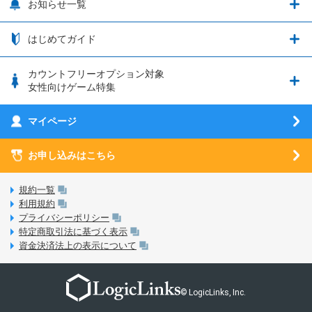
プリンセスコネクト！Re:Dive
サポート・ヘルプ
お知らせ一覧
日割り計算
つながる端末保証
iPhone利用について
エレメンタルストーリー
お申し込み方法
お知らせ一覧
はじめてガイド
クラウドバックアップ by AOS Cloud
SIMロック解除ガイド
釣り★スタ
nanoSIM･microSIM･通常SIMの初期設定方法
ブース出展のご紹介
はじめてガイド
カウントフリーオプション対象
フィルタリングアプリ
動作確認済み端末一覧
ウマスクについて
eSIMの初期設定方法
女性向けゲーム特集
お乗り換え（MNP）ガイド
5G回線オプションについて
お乗り換え（MNP）ガイド
刀剣乱舞-ONLINE- Pocket
マイページ
SIMサービスについて
eSIMについて
MVNOのギモンを解消！
あんさんぶるスターズ！！Basic
SIMロック解除ガイド
お申し込みはこちら
LINE年齢認証について
マイページについて
あんさんぶるスターズ！！Music
SIMと端末 組み合わせガイド
LinksStoreについて
規約一覧
3Dセキュアについて
利用規約
LinksMateのサービスについて
プライバシーポリシー
未成年者の方のご契約
特定商取引法に基づく表示
LPについて
資金決済法上の表示について
通信制限について
おすすめプラン
動作確認済み端末一覧
お申し込み方法
© LogicLinks, Inc.
本人確認書類について