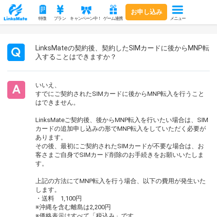
お申し込み
メニュー
特徴
プラン
キャンペーン中！
ゲーム連携
LinksMateの契約後、契約したSIMカードに後からMNP転
入することはできますか？
いいえ、
すでにご契約されたSIMカードに後からMNP転入を行うこと
はできません。
LinksMateご契約後、後からMNP転入を行いたい場合は、SIM
カードの追加申し込みの形でMNP転入をしていただく必要が
あります。
その後、最初にご契約されたSIMカードが不要な場合は、お
客さまご自身でSIMカード削除のお手続きをお願いいたしま
す。
上記の方法にてMNP転入を行う場合、以下の費用が発生いた
します。
・送料 1,100円
※沖縄を含む離島は2,200円
※価格表示はすべて「税込み」です。