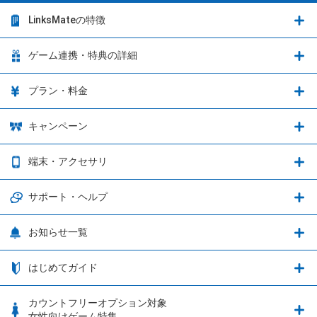
LinksMateの特徴
LinksMateの特徴
ゲーム連携・特典の詳細
カウントフリーオプション
ゲーム連携・特典の詳細
プラン・料金
音声通話料金がもっとオトクに
Shadowverse: Worlds Beyond
プラン・料金
キャンペーン
データ通信容量シェア
ブレイブソード×ブレイズソウル
2種類のお支払方法
お得なキャンペーン実施中！
端末・アクセサリ
データ通信容量繰り越し
グランブルーファンタジー
3種類のSIMタイプ
U-NEXTキャンペーン
通信エリアと通信速度状況
端末・アクセサリ
サポート・ヘルプ
ウマ娘 プリティーダービー
LP購入時のお支払いについて
OPPO端末購入キャンペーン第5弾
追加容量チケット
SIMと端末 組み合わせガイド
プリンセスコネクト！Re:Dive
サポート・ヘルプ
お知らせ一覧
日割り計算
つながる端末保証
iPhone利用について
エレメンタルストーリー
お申し込み方法
お知らせ一覧
はじめてガイド
クラウドバックアップ by AOS Cloud
SIMロック解除ガイド
釣り★スタ
nanoSIM･microSIM･通常SIMの初期設定方法
ブース出展のご紹介
はじめてガイド
カウントフリーオプション対象
フィルタリングアプリ
動作確認済み端末一覧
ウマスクについて
eSIMの初期設定方法
女性向けゲーム特集