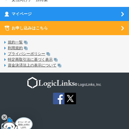
お乗り換え（MNP）ガイド
5G回線オプションについて
お乗り換え（MNP）ガイド
刀剣乱舞-ONLINE- Pocket
マイページ
SIMサービスについて
eSIMについて
MVNOのギモンを解消！
あんさんぶるスターズ！！Basic
SIMロック解除ガイド
お申し込みはこちら
LINE年齢認証について
マイページについて
あんさんぶるスターズ！！Music
SIMと端末 組み合わせガイド
LinksStoreについて
規約一覧
3Dセキュアについて
利用規約
LinksMateのサービスについて
プライバシーポリシー
未成年者の方のご契約
特定商取引法に基づく表示
LPについて
資金決済法上の表示について
通信制限について
おすすめプラン
動作確認済み端末一覧
お申し込み方法
© LogicLinks, Inc.
本人確認書類について
本人確認の流れについて
法人向けカウントフリーオプション対象コンテンツ追加受付
ご意見・ご要望