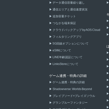
データ通信容量繰り越し
通信エリアと通信速度状況
追加容量チケット
つながる端末保証
クラウドバックアップ by AOS Cloud
フィルタリングアプリ
5G回線オプションについて
eSIMについて
LINE年齢認証について
LinksStoreについて
ゲーム連携・特典の詳細
ゲーム連携・特典の詳細
Shadowverse: Worlds Beyond
ブレイブソード×ブレイズソウル
グランブルーファンタジー