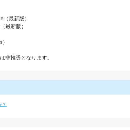
ome（最新版）
fox（最新版）
版）
plorerは非推奨となります。
すか？