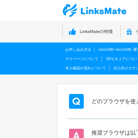
LinksMateの特徴
お申し込み方法
nanoSIM･microSI
マイページについて
3Dセキュアについ
本人確認の流れについて
法人向けカウ
どのブラウザを使
推奨ブラウザは以