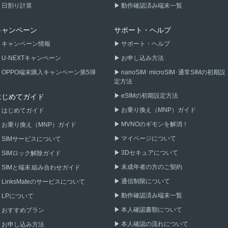
日割り計算
動作確認済み端末一覧
キャンペーン
サポート・ヘルプ
キャンペーン情報
サポート・ヘルプ
U-NEXTキャンペーン
お申し込み方法
OPPO端末購入キャンペーン第5弾
nanoSIM･microSIM･通常SIMの初期設
定方法
eSIMの初期設定方法
はじめてガイド
お乗り換え（MNP）ガイド
はじめてガイド
MVNOのギモンを解消！
お乗り換え（MNP）ガイド
マイページについて
SIMサービスについて
3Dセキュアについて
SIMロック解除ガイド
未成年者の方のご契約
SIMと端末 組み合わせガイド
通信制限について
LinksMateのサービスについて
動作確認済み端末一覧
LPについて
本人確認書類について
おすすめプラン
本人確認の流れについて
お申し込み方法