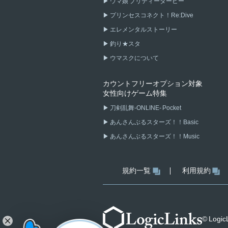
ウマ娘 プリティーダービー
プリンセスコネクト！Re:Dive
エレメンタルストーリー
釣り★スタ
ウマスクについて
カウントフリーオプション対象
女性向けゲーム特集
刀剣乱舞-ONLINE- Pocket
あんさんぶるスターズ！！Basic
あんさんぶるスターズ！！Music
規約一覧
利用規約
© LogicL