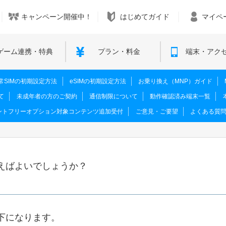
キャンペーン開催中！
はじめてガイド
マイペ
ゲーム連携・特典
プラン・料金
端末・アク
M･通常SIMの初期設定方法
eSIMの初期設定方法
お乗り換え（MNP）ガイド
て
未成年者の方のご契約
通信制限について
動作確認済み端末一覧
ントフリーオプション対象コンテンツ追加受付
ご意見・ご要望
よくある質
えばよいでしょうか？
下になります。