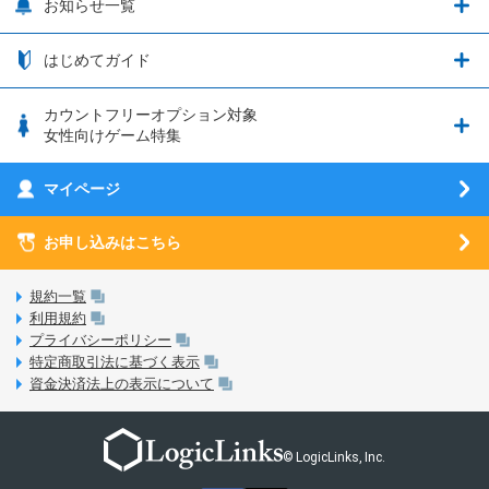
お知らせ一覧
日割り計算
つながる端末保証
iPhone利用について
エレメンタルストーリー
お申し込み方法
お知らせ一覧
はじめてガイド
クラウドバックアップ by AOS Cloud
SIMロック解除ガイド
釣り★スタ
nanoSIM･microSIM･通常SIMの初期設定方法
ブース出展のご紹介
はじめてガイド
カウントフリーオプション対象
フィルタリングアプリ
動作確認済み端末一覧
ウマスクについて
eSIMの初期設定方法
女性向けゲーム特集
お乗り換え（MNP）ガイド
5G回線オプションについて
お乗り換え（MNP）ガイド
刀剣乱舞-ONLINE- Pocket
マイページ
SIMサービスについて
eSIMについて
MVNOのギモンを解消！
あんさんぶるスターズ！！Basic
SIMロック解除ガイド
お申し込みはこちら
LINE年齢認証について
マイページについて
あんさんぶるスターズ！！Music
SIMと端末 組み合わせガイド
LinksStoreについて
規約一覧
3Dセキュアについて
利用規約
LinksMateのサービスについて
プライバシーポリシー
未成年者の方のご契約
特定商取引法に基づく表示
LPについて
資金決済法上の表示について
通信制限について
おすすめプラン
動作確認済み端末一覧
お申し込み方法
© LogicLinks, Inc.
本人確認書類について