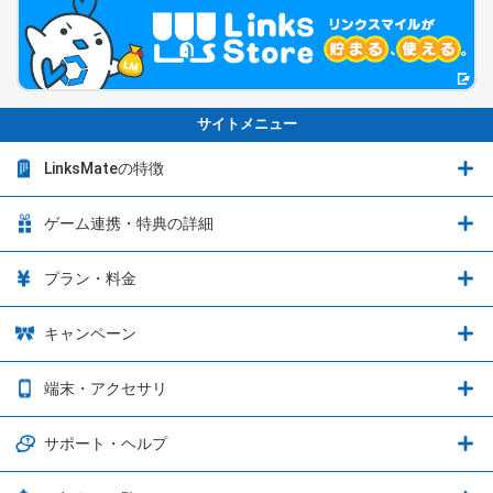
サイトメニュー
LinksMateの特徴
LinksMateの特徴
ゲーム連携・特典の詳細
カウントフリーオプション
ゲーム連携・特典の詳細
プラン・料金
音声通話料金がもっとオトクに
Shadowverse: Worlds Beyond
プラン・料金
キャンペーン
データ通信容量シェア
ブレイブソード×ブレイズソウル
2種類のお支払方法
お得なキャンペーン実施中！
端末・アクセサリ
データ通信容量繰り越し
グランブルーファンタジー
3種類のSIMタイプ
U-NEXTキャンペーン
通信エリアと通信速度状況
端末・アクセサリ
サポート・ヘルプ
ウマ娘 プリティーダービー
LP購入時のお支払いについて
OPPO端末購入キャンペーン第5弾
追加容量チケット
SIMと端末 組み合わせガイド
プリンセスコネクト！Re:Dive
サポート・ヘルプ