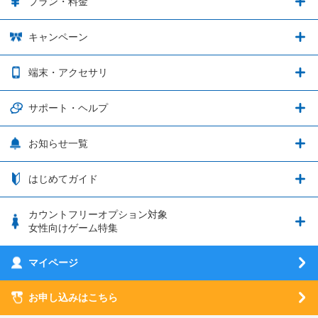
プラン・料金
音声通話料金がもっとオトクに
Shadowverse: Worlds Beyond
プラン・料金
キャンペーン
データ通信容量シェア
ブレイブソード×ブレイズソウル
2種類のお支払方法
お得なキャンペーン実施中！
端末・アクセサリ
データ通信容量繰り越し
グランブルーファンタジー
3種類のSIMタイプ
U-NEXTキャンペーン
通信エリアと通信速度状況
端末・アクセサリ
サポート・ヘルプ
ウマ娘 プリティーダービー
LP購入時のお支払いについて
OPPO端末購入キャンペーン第5弾
追加容量チケット
SIMと端末 組み合わせガイド
プリンセスコネクト！Re:Dive
サポート・ヘルプ
お知らせ一覧
日割り計算
つながる端末保証
iPhone利用について
エレメンタルストーリー
お申し込み方法
お知らせ一覧
はじめてガイド
クラウドバックアップ by AOS Cloud
SIMロック解除ガイド
釣り★スタ
nanoSIM･microSIM･通常SIMの初期設定方法
ブース出展のご紹介
はじめてガイド
カウントフリーオプション対象
フィルタリングアプリ
動作確認済み端末一覧
ウマスクについて
eSIMの初期設定方法
女性向けゲーム特集
お乗り換え（MNP）ガイド
5G回線オプションについて
お乗り換え（MNP）ガイド
刀剣乱舞-ONLINE- Pocket
マイページ
SIMサービスについて
eSIMについて
MVNOのギモンを解消！
あんさんぶるスターズ！！Basic
SIMロック解除ガイド
お申し込みはこちら
LINE年齢認証について
マイページについて
あんさんぶるスターズ！！Music