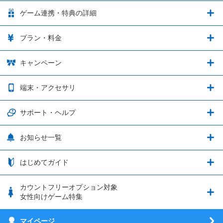
LinksMateの特徴
ゲーム連携・特典の詳細
カウントフリーオプション
ゲーム連携・特典の詳細
プラン・料金
音声通話料金がもっとオトクに
Shadowverse: Worlds Beyond
プラン・料金
キャンペーン
データ通信容量シェア
ブレイブソード×ブレイズソウル
2種類のお支払方法
お得なキャンペーン実施中！
端末・アクセサリ
データ通信容量繰り越し
グランブルーファンタジー
3種類のSIMタイプ
U-NEXTキャンペーン
通信エリアと通信速度状況
端末・アクセサリ
サポート・ヘルプ
ウマ娘 プリティーダービー
LP購入時のお支払いについて
追加容量チケット
SIMと端末 組み合わせガイド
プリンセスコネクト！Re:Dive
サポート・ヘルプ
お知らせ一覧
日割り計算
つながる端末保証
iPhone利用について
エレメンタルストーリー
お申し込み方法
お知らせ一覧
はじめてガイド
クラウドバックアップ by AOS Cloud
SIMロック解除ガイド
釣り★スタ
nanoSIM･microSIM･通常SIMの初期設定方法
ブース出展のご紹介
はじめてガイド
カウントフリーオプション対象
フィルタリングアプリ
動作確認済み端末一覧
ウマスクについて
eSIMの初期設定方法
女性向けゲーム特集
お乗り換え（MNP）ガイド
5G回線オプションについて
お乗り換え（MNP）ガイド
刀剣乱舞-ONLINE- Pocket
マイページ