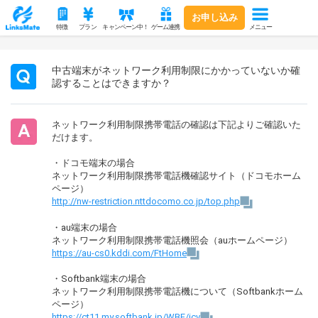
お申し込み
メニュー
特徴
プラン
キャンペーン中！
ゲーム連携
中古端末がネットワーク利用制限にかかっていないか確
認することはできますか？
ネットワーク利用制限携帯電話の確認は下記よりご確認いた
だけます。
・ドコモ端末の場合
ネットワーク利用制限携帯電話機確認サイト（ドコモホーム
ページ）
http://nw-restriction.nttdocomo.co.jp/top.php
・au端末の場合
ネットワーク利用制限携帯電話機照会（auホームページ）
https://au-cs0.kddi.com/FtHome
・Softbank端末の場合
ネットワーク利用制限携帯電話機について（Softbankホーム
ページ）
https://ct11.my.softbank.jp/WBF/icv