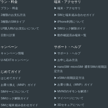
プラン・料金
端末・アクセサリ
プラン・料金
端末・アクセサリ
2種類のお支払方法
SIMと端末 組み合わせガイド
3種類のSIMタイプ
iPhone利用について
LP購入時のお支払いについて
SIMロック解除ガイド
日割り計算
動作確認済み端末一覧
キャンペーン
サポート・ヘルプ
キャンペーン情報
サポート・ヘルプ
U-NEXTキャンペーン
お申し込み方法
nanoSIM･microSIM･通常SIMの初期設
定方法
はじめてガイド
eSIMの初期設定方法
はじめてガイド
お乗り換え（MNP）ガイド
お乗り換え（MNP）ガイド
MVNOのギモンを解消！
SIMサービスについて
マイページについて
SIMロック解除ガイド
3Dセキュアについて
SIMと端末 組み合わせガイド