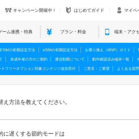
キャンペーン開催中！
はじめてガイド
マイペ
ゲーム連携・特典
プラン・料金
端末・アク
M･通常SIMの初期設定方法
eSIMの初期設定方法
お乗り換え（MNP）ガイド
て
未成年者の方のご契約
通信制限について
動作確認済み端末一覧
ントフリーオプション対象コンテンツ追加受付
ご意見・ご要望
よくある質
替え方法を教えてください。
的に遅くする節約モードは