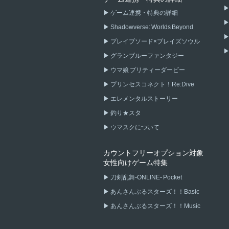
ゲーム連携・特典の詳細
Shadowverse: Worlds Beyond
ブレイブソード×ブレイズソウル
グランブルーファンタジー
ウマ娘 プリティーダービー
プリンセスコネクト！Re:Dive
エレメンタルストーリー
釣り★スタ
ウマスクについて
カウントフリーオプション対象
女性向けゲーム特集
刀剣乱舞-ONLINE- Pocket
あんさんぶるスターズ！！Basic
あんさんぶるスターズ！！Music