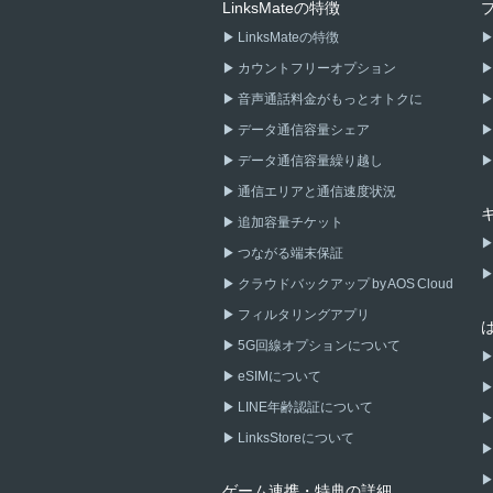
LinksMateの特徴
LinksMateの特徴
カウントフリーオプション
音声通話料金がもっとオトクに
データ通信容量シェア
データ通信容量繰り越し
通信エリアと通信速度状況
追加容量チケット
つながる端末保証
クラウドバックアップ by AOS Cloud
フィルタリングアプリ
5G回線オプションについて
eSIMについて
LINE年齢認証について
LinksStoreについて
ゲーム連携・特典の詳細