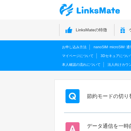
LinksMateの特徴
お申し込み方法
nanoSIM･microSI
マイページについて
3Dセキュアについ
本人確認の流れについて
法人向けカウ
節約モードの切り
データ通信を一時