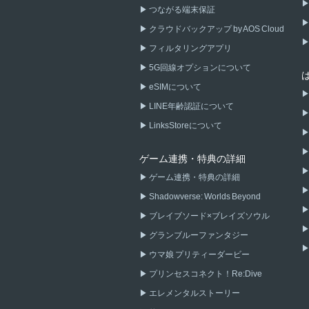
つながる端末保証
クラウドバックアップ by AOS Cloud
フィルタリングアプリ
5G回線オプションについて
eSIMについて
LINE年齢認証について
LinksStoreについて
ゲーム連携・特典の詳細
ゲーム連携・特典の詳細
Shadowverse: Worlds Beyond
ブレイブソード×ブレイズソウル
グランブルーファンタジー
ウマ娘 プリティーダービー
プリンセスコネクト！Re:Dive
エレメンタルストーリー