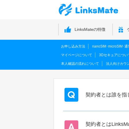
LinksMateの特徴
お申し込み方法
nanoSIM･microSI
マイページについて
3Dセキュアについ
本人確認の流れについて
法人向けカウ
契約者とは誰を指
契約者とはLinks