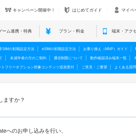
キャンペーン開催中！
はじめてガイド
マイペ
ゲーム連携・特典
プラン・料金
端末・アク
M･通常SIMの初期設定方法
eSIMの初期設定方法
お乗り換え（MNP）ガイド
て
未成年者の方のご契約
通信制限について
動作確認済み端末一覧
ントフリーオプション対象コンテンツ追加受付
ご意見・ご要望
よくある質
しますか？
Mateへのお申し込みを行い、