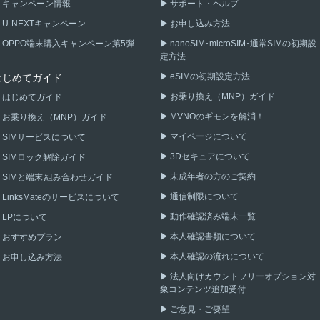
キャンペーン情報
サポート・ヘルプ
U-NEXTキャンペーン
お申し込み方法
OPPO端末購入キャンペーン第5弾
nanoSIM･microSIM･通常SIMの初期設
定方法
eSIMの初期設定方法
はじめてガイド
お乗り換え（MNP）ガイド
はじめてガイド
MVNOのギモンを解消！
お乗り換え（MNP）ガイド
マイページについて
SIMサービスについて
3Dセキュアについて
SIMロック解除ガイド
未成年者の方のご契約
SIMと端末 組み合わせガイド
通信制限について
LinksMateのサービスについて
動作確認済み端末一覧
LPについて
本人確認書類について
おすすめプラン
本人確認の流れについて
お申し込み方法
法人向けカウントフリーオプション対
象コンテンツ追加受付
ご意見・ご要望