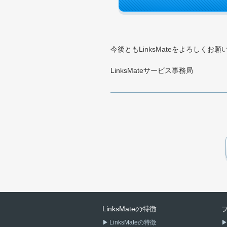
今後ともLinksMateをよろしくお
LinksMateサービス事務局
LinksMateの特徴
LinksMateの特徴