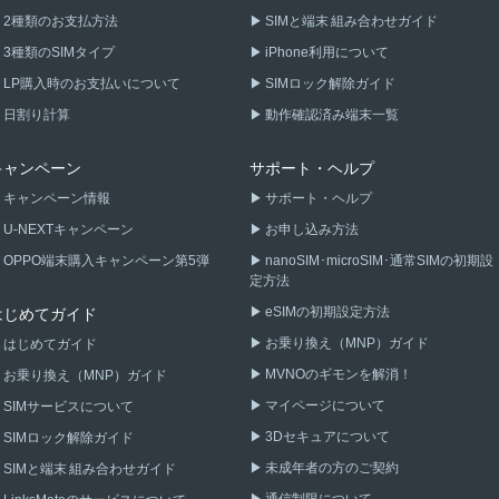
2種類のお支払方法
SIMと端末 組み合わせガイド
3種類のSIMタイプ
iPhone利用について
LP購入時のお支払いについて
SIMロック解除ガイド
日割り計算
動作確認済み端末一覧
キャンペーン
サポート・ヘルプ
キャンペーン情報
サポート・ヘルプ
U-NEXTキャンペーン
お申し込み方法
OPPO端末購入キャンペーン第5弾
nanoSIM･microSIM･通常SIMの初期設
定方法
eSIMの初期設定方法
はじめてガイド
お乗り換え（MNP）ガイド
はじめてガイド
MVNOのギモンを解消！
お乗り換え（MNP）ガイド
マイページについて
SIMサービスについて
3Dセキュアについて
SIMロック解除ガイド
未成年者の方のご契約
SIMと端末 組み合わせガイド
通信制限について