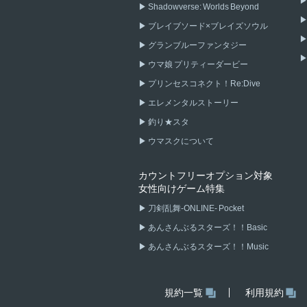
Shadowverse: Worlds Beyond
ブレイブソード×ブレイズソウル
グランブルーファンタジー
ウマ娘 プリティーダービー
プリンセスコネクト！Re:Dive
エレメンタルストーリー
釣り★スタ
ウマスクについて
カウントフリーオプション対象
女性向けゲーム特集
刀剣乱舞-ONLINE- Pocket
あんさんぶるスターズ！！Basic
あんさんぶるスターズ！！Music
規約一覧
利用規約