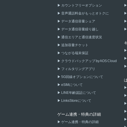
カウントフリーオプション
音声通話料金がもっとオトクに
データ通信容量シェア
データ通信容量繰り越し
通信エリアと通信速度状況
追加容量チケット
つながる端末保証
クラウドバックアップ by AOS Cloud
フィルタリングアプリ
5G回線オプションについて
eSIMについて
LINE年齢認証について
LinksStoreについて
ゲーム連携・特典の詳細
ゲーム連携・特典の詳細