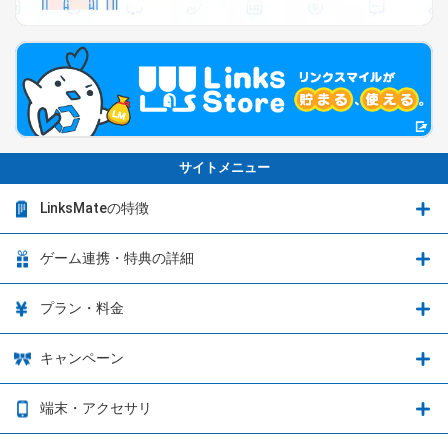
サイトメニュー
LinksMateの特徴
LinksMateの特徴
ゲーム連携・特典の詳細
カウントフリーオプション
ゲーム連携・特典の詳細
プラン・料金
音声通話料金がもっとオトクに
Shadowverse: Worlds Beyond
プラン・料金
キャンペーン
データ通信容量シェア
ブレイブソード×ブレイズソウル
2種類のお支払方法
お得なキャンペーン実施中！
端末・アクセサリ
データ通信容量繰り越し
グランブルーファンタジー
3種類のSIMタイプ
U-NEXTキャンペーン