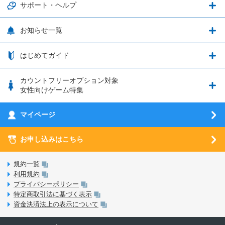
通信エリアと通信速度状況
端末・アクセサリ
サポート・ヘルプ
ウマ娘 プリティーダービー
LP購入時のお支払いについて
OPPO端末購入キャンペーン第5弾
追加容量チケット
SIMと端末 組み合わせガイド
プリンセスコネクト！Re:Dive
サポート・ヘルプ
お知らせ一覧
日割り計算
つながる端末保証
iPhone利用について
エレメンタルストーリー
お申し込み方法
お知らせ一覧
はじめてガイド
クラウドバックアップ by AOS Cloud
SIMロック解除ガイド
釣り★スタ
nanoSIM･microSIM･通常SIMの初期設定方法
ブース出展のご紹介
はじめてガイド
カウントフリーオプション対象
フィルタリングアプリ
動作確認済み端末一覧
ウマスクについて
eSIMの初期設定方法
女性向けゲーム特集
お乗り換え（MNP）ガイド
5G回線オプションについて
お乗り換え（MNP）ガイド
刀剣乱舞-ONLINE- Pocket
マイページ
SIMサービスについて
eSIMについて
MVNOのギモンを解消！
あんさんぶるスターズ！！Basic
SIMロック解除ガイド
お申し込みはこちら
LINE年齢認証について
マイページについて
あんさんぶるスターズ！！Music
SIMと端末 組み合わせガイド
LinksStoreについて
規約一覧
3Dセキュアについて
利用規約
LinksMateのサービスについて
プライバシーポリシー
未成年者の方のご契約
特定商取引法に基づく表示
LPについて
資金決済法上の表示について
通信制限について
おすすめプラン