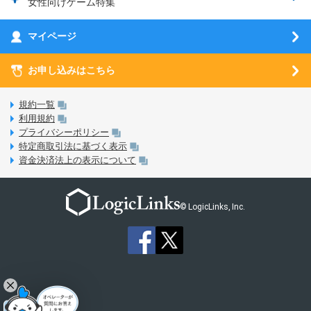
女性向けゲーム特集
お乗り換え（MNP）ガイド
5G回線オプションについて
お乗り換え（MNP）ガイド
刀剣乱舞-ONLINE- Pocket
マイページ
SIMサービスについて
eSIMについて
MVNOのギモンを解消！
あんさんぶるスターズ！！Basic
SIMロック解除ガイド
お申し込みはこちら
LINE年齢認証について
マイページについて
あんさんぶるスターズ！！Music
SIMと端末 組み合わせガイド
LinksStoreについて
規約一覧
3Dセキュアについて
利用規約
LinksMateのサービスについて
プライバシーポリシー
未成年者の方のご契約
特定商取引法に基づく表示
LPについて
資金決済法上の表示について
通信制限について
おすすめプラン
動作確認済み端末一覧
お申し込み方法
© LogicLinks, Inc.
本人確認書類について
本人確認の流れについて
法人向けカウントフリーオプション対象コンテンツ追加受付
ご意見・ご要望