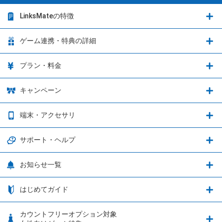
LinksMateの特徴
LinksMateの特徴
ゲーム連携・特典の詳細
カウントフリーオプション
ゲーム連携・特典の詳細
プラン・料金
音声通話料金がもっとオトクに
Shadowverse: Worlds Beyond
プラン・料金
キャンペーン
データ通信容量シェア
ブレイブソード×ブレイズソウル
2種類のお支払方法
お得なキャンペーン実施中！
端末・アクセサリ
データ通信容量繰り越し
グランブルーファンタジー
3種類のSIMタイプ
U-NEXTキャンペーン
通信エリアと通信速度状況
端末・アクセサリ
サポート・ヘルプ
ウマ娘 プリティーダービー
LP購入時のお支払いについて
OPPO端末購入キャンペーン第5弾
追加容量チケット
SIMと端末 組み合わせガイド
プリンセスコネクト！Re:Dive
サポート・ヘルプ
お知らせ一覧
日割り計算
つながる端末保証
iPhone利用について
エレメンタルストーリー
お申し込み方法
お知らせ一覧
はじめてガイド
クラウドバックアップ by AOS Cloud
SIMロック解除ガイド
釣り★スタ
nanoSIM･microSIM･通常SIMの初期設定方法
ブース出展のご紹介
はじめてガイド
カウントフリーオプション対象
フィルタリングアプリ
動作確認済み端末一覧
ウマスクについて
eSIMの初期設定方法