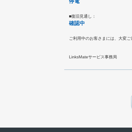
停電
■復旧見通し：
確認中
ご利用中のお客さまには、大変ご
LinksMateサービス事務局