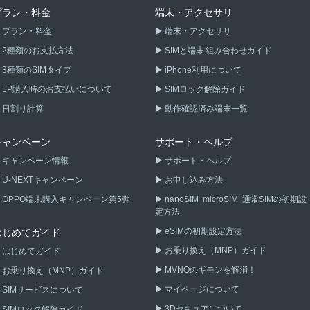
プラン・料金
端末・アクセサリ
プラン・料金
端末・アクセサリ
2種類のお支払方法
SIMと端末 組み合わせガイド
3種類のSIMタイプ
iPhone利用について
LP購入時のお支払いについて
SIMロック解除ガイド
日割り計算
動作確認済み端末一覧
キャンペーン
サポート・ヘルプ
キャンペーン情報
サポート・ヘルプ
U-NEXTキャンペーン
お申し込み方法
OPPO端末購入キャンペーン第5弾
nanoSIM･microSIM･通常SIMの初期設
定方法
eSIMの初期設定方法
はじめてガイド
お乗り換え（MNP）ガイド
はじめてガイド
MVNOのギモンを解消！
お乗り換え（MNP）ガイド
マイページについて
SIMサービスについて
3Dセキュアについて
SIMロック解除ガイド