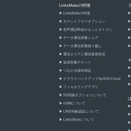
LinksMateの特徴
LinksMateの特徴
カウントフリーオプション
音声通話料金がもっとオトクに
データ通信容量シェア
データ通信容量繰り越し
通信エリアと通信速度状況
追加容量チケット
つながる端末保証
クラウドバックアップ by AOS Cloud
フィルタリングアプリ
5G回線オプションについて
eSIMについて
LINE年齢認証について
LinksStoreについて