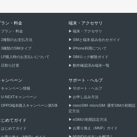
プラン・料金
端末・アクセサリ
プラン・料金
端末・アクセサリ
2種類のお支払方法
SIMと端末 組み合わせガイド
3種類のSIMタイプ
iPhone利用について
LP購入時のお支払いについて
SIMロック解除ガイド
日割り計算
動作確認済み端末一覧
キャンペーン
サポート・ヘルプ
キャンペーン情報
サポート・ヘルプ
U-NEXTキャンペーン
お申し込み方法
OPPO端末購入キャンペーン第5弾
nanoSIM･microSIM･通常SIMの初期設
定方法
eSIMの初期設定方法
はじめてガイド
お乗り換え（MNP）ガイド
はじめてガイド
MVNOのギモンを解消！