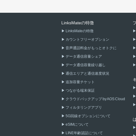
LinksMateの特徴
LinksMateの特徴
カウントフリーオプション
音声通話料金がもっとオトクに
データ通信容量シェア
データ通信容量繰り越し
通信エリアと通信速度状況
追加容量チケット
つながる端末保証
クラウドバックアップ by AOS Cloud
フィルタリングアプリ
5G回線オプションについて
eSIMについて
LINE年齢認証について