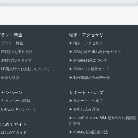
プラン・料金
端末・アクセサリ
プラン・料金
端末・アクセサリ
2種類のお支払方法
SIMと端末 組み合わせガイド
3種類のSIMタイプ
iPhone利用について
LP購入時のお支払いについて
SIMロック解除ガイド
日割り計算
動作確認済み端末一覧
キャンペーン
サポート・ヘルプ
キャンペーン情報
サポート・ヘルプ
U-NEXTキャンペーン
お申し込み方法
nanoSIM･microSIM･通常SIMの初期設
定方法
はじめてガイド
eSIMの初期設定方法
はじめてガイド