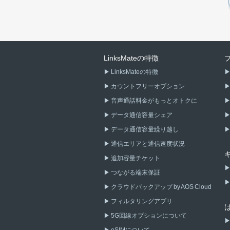
LinksMateの特徴
LinksMateの特徴
カウントフリーオプション
音声通話料金がもっとオトクに
データ通信容量シェア
データ通信容量繰り越し
通信エリアと通信速度状況
追加容量チケット
つながる端末保証
クラウドバックアップ by AOS Cloud
フィルタリングアプリ
5G回線オプションについて
eSIMについて