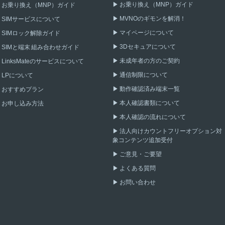
お乗り換え（MNP）ガイド
お乗り換え（MNP）ガイド
MVNOのギモンを解消！
SIMサービスについて
マイページについて
SIMロック解除ガイド
3Dセキュアについて
SIMと端末 組み合わせガイド
未成年者の方のご契約
LinksMateのサービスについて
通信制限について
LPについて
動作確認済み端末一覧
おすすめプラン
本人確認書類について
お申し込み方法
本人確認の流れについて
法人向けカウントフリーオプション対
象コンテンツ追加受付
ご意見・ご要望
よくある質問
お問い合わせ