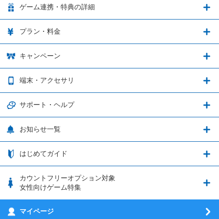
LinksMateの特徴
ゲーム連携・特典の詳細
カウントフリーオプション
ゲーム連携・特典の詳細
プラン・料金
音声通話料金がもっとオトクに
Shadowverse: Worlds Beyond
プラン・料金
キャンペーン
データ通信容量シェア
ブレイブソード×ブレイズソウル
2種類のお支払方法
お得なキャンペーン実施中！
端末・アクセサリ
データ通信容量繰り越し
グランブルーファンタジー
3種類のSIMタイプ
U-NEXTキャンペーン
通信エリアと通信速度状況
端末・アクセサリ
サポート・ヘルプ
ウマ娘 プリティーダービー
LP購入時のお支払いについて
追加容量チケット
SIMと端末 組み合わせガイド
プリンセスコネクト！Re:Dive
サポート・ヘルプ
お知らせ一覧
日割り計算
つながる端末保証
iPhone利用について
エレメンタルストーリー
お申し込み方法
お知らせ一覧
はじめてガイド
クラウドバックアップ by AOS Cloud
SIMロック解除ガイド
釣り★スタ
nanoSIM･microSIM･通常SIMの初期設定方法
ブース出展のご紹介
はじめてガイド
カウントフリーオプション対象
フィルタリングアプリ
動作確認済み端末一覧
ウマスクについて
eSIMの初期設定方法
女性向けゲーム特集
お乗り換え（MNP）ガイド
5G回線オプションについて
お乗り換え（MNP）ガイド
刀剣乱舞-ONLINE- Pocket
マイページ
SIMサービスについて