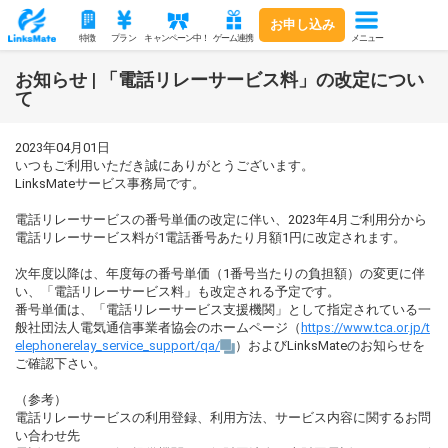
お申し込み
メニュー
特徴
プラン
キャンペーン中！
ゲーム連携
お知らせ | 「電話リレーサービス料」の改定につい
て
2023年04月01日
いつもご利用いただき誠にありがとうございます。
LinksMateサービス事務局です。
電話リレーサービスの番号単価の改定に伴い、2023年4月ご利用分から
電話リレーサービス料が1電話番号あたり月額1円に改定されます。
次年度以降は、年度毎の番号単価（1番号当たりの負担額）の変更に伴
い、「電話リレーサービス料」も改定される予定です。
番号単価は、「電話リレーサービス支援機関」として指定されている一
般社団法人電気通信事業者協会のホームページ（
https://www.tca.or.jp/t
elephonerelay_service_support/qa/
）およびLinksMateのお知らせを
ご確認下さい。
（参考）
電話リレーサービスの利用登録、利用方法、サービス内容に関するお問
い合わせ先