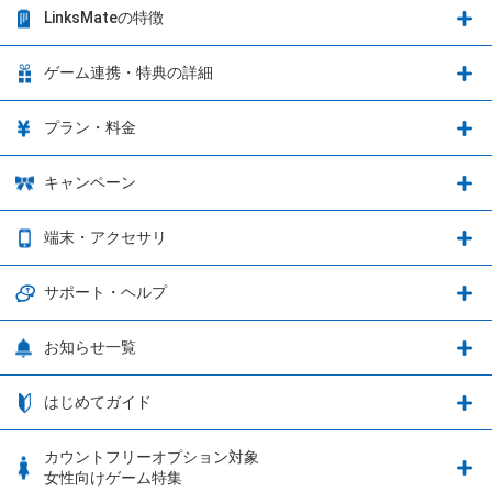
LinksMateの特徴
LinksMateの特徴
ゲーム連携・特典の詳細
カウントフリーオプション
ゲーム連携・特典の詳細
プラン・料金
音声通話料金がもっとオトクに
Shadowverse: Worlds Beyond
プラン・料金
キャンペーン
データ通信容量シェア
ブレイブソード×ブレイズソウル
2種類のお支払方法
お得なキャンペーン実施中！
端末・アクセサリ
データ通信容量繰り越し
グランブルーファンタジー
3種類のSIMタイプ
U-NEXTキャンペーン
通信エリアと通信速度状況
端末・アクセサリ
サポート・ヘルプ
ウマ娘 プリティーダービー
LP購入時のお支払いについて
OPPO端末購入キャンペーン第5弾
追加容量チケット
SIMと端末 組み合わせガイド
プリンセスコネクト！Re:Dive
サポート・ヘルプ
お知らせ一覧
日割り計算
つながる端末保証
iPhone利用について
エレメンタルストーリー
お申し込み方法
お知らせ一覧
はじめてガイド
クラウドバックアップ by AOS Cloud
SIMロック解除ガイド
釣り★スタ
nanoSIM･microSIM･通常SIMの初期設定方法
ブース出展のご紹介
はじめてガイド
カウントフリーオプション対象
フィルタリングアプリ
動作確認済み端末一覧
ウマスクについて
eSIMの初期設定方法
女性向けゲーム特集