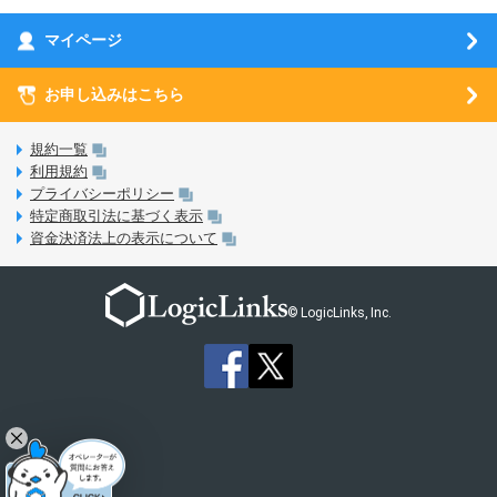
お乗り換え（MNP）ガイド
5G回線オプションについて
お乗り換え（MNP）ガイド
刀剣乱舞-ONLINE- Pocket
マイページ
SIMサービスについて
eSIMについて
MVNOのギモンを解消！
あんさんぶるスターズ！！Basic
SIMロック解除ガイド
お申し込みはこちら
LINE年齢認証について
マイページについて
あんさんぶるスターズ！！Music
SIMと端末 組み合わせガイド
LinksStoreについて
規約一覧
3Dセキュアについて
利用規約
LinksMateのサービスについて
プライバシーポリシー
未成年者の方のご契約
特定商取引法に基づく表示
LPについて
資金決済法上の表示について
通信制限について
おすすめプラン
動作確認済み端末一覧
お申し込み方法
© LogicLinks, Inc.
本人確認書類について
本人確認の流れについて
法人向けカウントフリーオプション対象コンテンツ追加受付
ご意見・ご要望