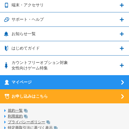
2種類のお支払方法
お得なキャンペーン実施中！
端末・アクセサリ
データ通信容量繰り越し
グランブルーファンタジー
3種類のSIMタイプ
U-NEXTキャンペーン
通信エリアと通信速度状況
端末・アクセサリ
サポート・ヘルプ
ウマ娘 プリティーダービー
LP購入時のお支払いについて
OPPO端末購入キャンペーン第5弾
追加容量チケット
SIMと端末 組み合わせガイド
プリンセスコネクト！Re:Dive
サポート・ヘルプ
お知らせ一覧
日割り計算
つながる端末保証
iPhone利用について
エレメンタルストーリー
お申し込み方法
お知らせ一覧
はじめてガイド
クラウドバックアップ by AOS Cloud
SIMロック解除ガイド
釣り★スタ
nanoSIM･microSIM･通常SIMの初期設定方法
ブース出展のご紹介
はじめてガイド
カウントフリーオプション対象
フィルタリングアプリ
動作確認済み端末一覧
ウマスクについて
eSIMの初期設定方法
女性向けゲーム特集
お乗り換え（MNP）ガイド
5G回線オプションについて
お乗り換え（MNP）ガイド
刀剣乱舞-ONLINE- Pocket
マイページ
SIMサービスについて
eSIMについて
MVNOのギモンを解消！
あんさんぶるスターズ！！Basic
SIMロック解除ガイド
お申し込みはこちら
LINE年齢認証について
マイページについて
あんさんぶるスターズ！！Music
SIMと端末 組み合わせガイド
LinksStoreについて
規約一覧
3Dセキュアについて
利用規約
LinksMateのサービスについて
プライバシーポリシー
未成年者の方のご契約
特定商取引法に基づく表示