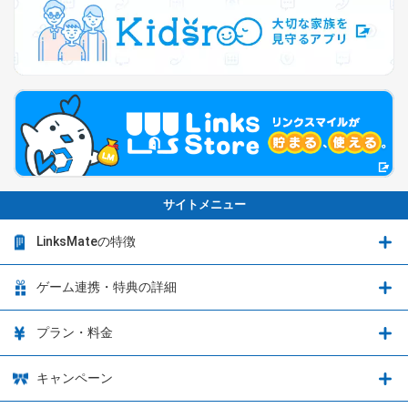
サイトメニュー
LinksMateの特徴
LinksMateの特徴
ゲーム連携・特典の詳細
カウントフリーオプション
ゲーム連携・特典の詳細
プラン・料金
音声通話料金がもっとオトクに
Shadowverse: Worlds Beyond
プラン・料金
キャンペーン
データ通信容量シェア
ブレイブソード×ブレイズソウル