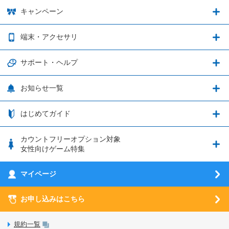
Shadowverse: Worlds Beyond
プラン・料金
キャンペーン
データ通信容量シェア
ブレイブソード×ブレイズソウル
2種類のお支払方法
お得なキャンペーン実施中！
端末・アクセサリ
データ通信容量繰り越し
グランブルーファンタジー
3種類のSIMタイプ
U-NEXTキャンペーン
通信エリアと通信速度状況
端末・アクセサリ
サポート・ヘルプ
ウマ娘 プリティーダービー
LP購入時のお支払いについて
OPPO端末購入キャンペーン第5弾
追加容量チケット
SIMと端末 組み合わせガイド
プリンセスコネクト！Re:Dive
サポート・ヘルプ
お知らせ一覧
日割り計算
つながる端末保証
iPhone利用について
エレメンタルストーリー
お申し込み方法
お知らせ一覧
はじめてガイド
クラウドバックアップ by AOS Cloud
SIMロック解除ガイド
釣り★スタ
nanoSIM･microSIM･通常SIMの初期設定方法
ブース出展のご紹介
はじめてガイド
カウントフリーオプション対象
フィルタリングアプリ
動作確認済み端末一覧
ウマスクについて
eSIMの初期設定方法
女性向けゲーム特集
お乗り換え（MNP）ガイド
5G回線オプションについて
お乗り換え（MNP）ガイド
刀剣乱舞-ONLINE- Pocket
マイページ
SIMサービスについて
eSIMについて
MVNOのギモンを解消！
あんさんぶるスターズ！！Basic
SIMロック解除ガイド
お申し込みはこちら
LINE年齢認証について
マイページについて
あんさんぶるスターズ！！Music
SIMと端末 組み合わせガイド
LinksStoreについて
規約一覧
3Dセキュアについて