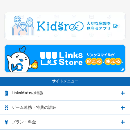
サイトメニュー
LinksMateの特徴
LinksMateの特徴
ゲーム連携・特典の詳細
カウントフリーオプション
ゲーム連携・特典の詳細
プラン・料金
音声通話料金がもっとオトクに