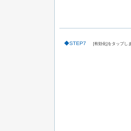
STEP7
[有効化]をタップし