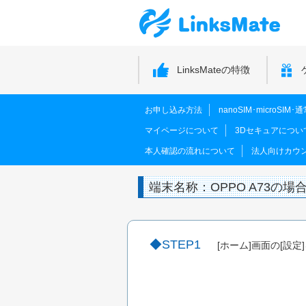
LinksMateの特徴
お申し込み方法
nanoSIM･microSI
マイページについて
3Dセキュアについ
本人確認の流れについて
法人向けカウ
端末名称：OPPO A73の場
STEP1
[ホーム]画面の[設