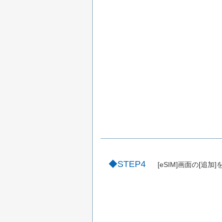
STEP4
[eSIM]画面の[追