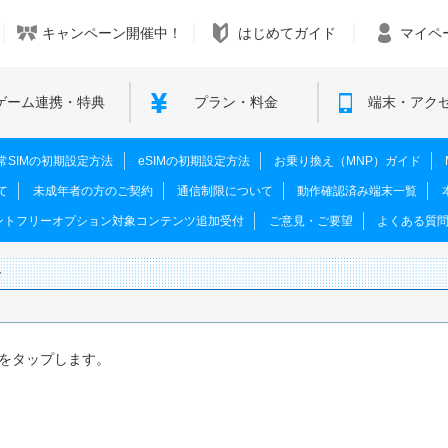
キャンペーン開催中！
はじめてガイド
マイペ
ゲーム連携・特典
プラン・料金
端末・アク
M･通常SIMの初期設定方法
eSIMの初期設定方法
お乗り換え（MNP）ガイド
て
未成年者の方のご契約
通信制限について
動作確認済み端末一覧
ントフリーオプション対象コンテンツ追加受付
ご意見・ご要望
よくある質
合
定]をタップします。