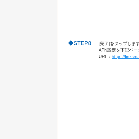
STEP8
[完了]をタップしま
APN設定を下記ペ
URL：
https://linksm