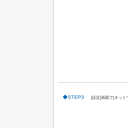
STEP3
[設定]画面で[ネッ