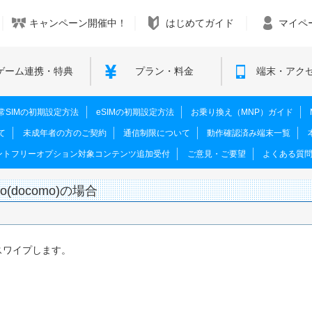
キャンペーン開催中！
はじめてガイド
マイペ
ゲーム連携・特典
プラン・料金
端末・アク
M･通常SIMの初期設定方法
eSIMの初期設定方法
お乗り換え（MNP）ガイド
て
未成年者の方のご契約
通信制限について
動作確認済み端末一覧
ントフリーオプション対象コンテンツ追加受付
ご意見・ご要望
よくある質
ro(docomo)の場合
スワイプします。