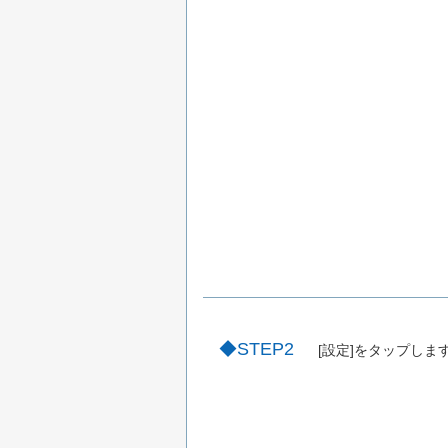
STEP2
[設定]をタップしま