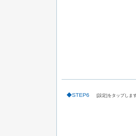
STEP6
[設定]をタップしま