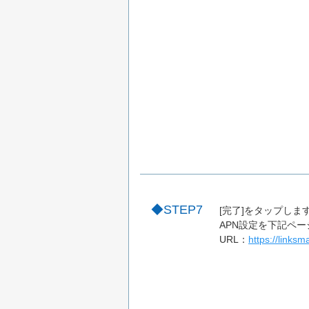
STEP7
[完了]をタップしま
APN設定を下記ペ
URL：
https://linksm