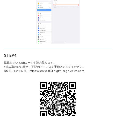
STEP4
掲載しているQRコードを読み取ります。
※読み取れない場合、下記のアドレスを手動入力してください。
SM-DP+アドレス：https://sm-v4-004-a-gtm.pr.go-esim.com