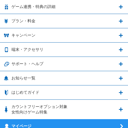
LinksMateの特徴
ゲーム連携・特典の詳細
カウントフリーオプション
ゲーム連携・特典の詳細
プラン・料金
音声通話料金がもっとオトクに
Shadowverse: Worlds Beyond
プラン・料金
キャンペーン
データ通信容量シェア
ブレイブソード×ブレイズソウル
2種類のお支払方法
お得なキャンペーン実施中！
端末・アクセサリ
データ通信容量繰り越し
グランブルーファンタジー
3種類のSIMタイプ
U-NEXTキャンペーン
通信エリアと通信速度状況
端末・アクセサリ
サポート・ヘルプ
ウマ娘 プリティーダービー
LP購入時のお支払いについて
OPPO端末購入キャンペーン第5弾
追加容量チケット
SIMと端末 組み合わせガイド
プリンセスコネクト！Re:Dive
サポート・ヘルプ
お知らせ一覧
日割り計算
つながる端末保証
iPhone利用について
エレメンタルストーリー
お申し込み方法
お知らせ一覧
はじめてガイド
クラウドバックアップ by AOS Cloud
SIMロック解除ガイド
釣り★スタ
nanoSIM･microSIM･通常SIMの初期設定方法
ブース出展のご紹介
はじめてガイド
カウントフリーオプション対象
フィルタリングアプリ
動作確認済み端末一覧
ウマスクについて
eSIMの初期設定方法
女性向けゲーム特集
お乗り換え（MNP）ガイド
5G回線オプションについて
お乗り換え（MNP）ガイド
刀剣乱舞-ONLINE- Pocket
マイページ