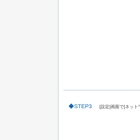
STEP3
[設定]画面で[ネッ