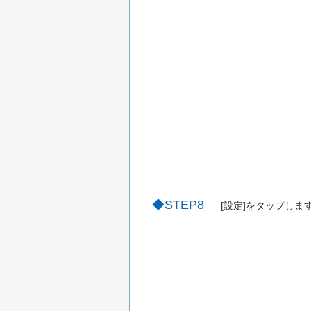
STEP8
[設定]をタップしま