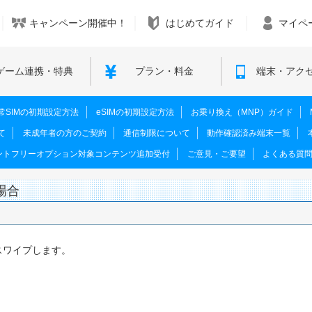
キャンペーン開催中！
はじめてガイド
マイペ
ゲーム連携・特典
プラン・料金
端末・アク
M･通常SIMの初期設定方法
eSIMの初期設定方法
お乗り換え（MNP）ガイド
て
未成年者の方のご契約
通信制限について
動作確認済み端末一覧
ントフリーオプション対象コンテンツ追加受付
ご意見・ご要望
よくある質
の場合
スワイプします。