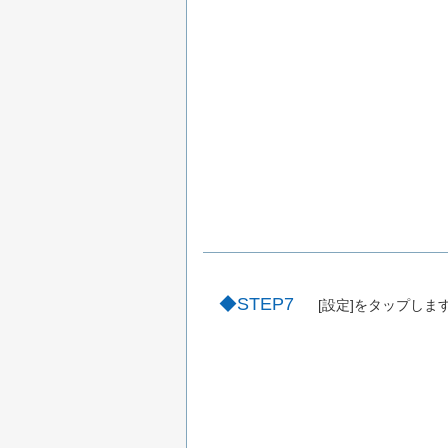
STEP7
[設定]をタップしま