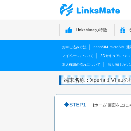
LinksMateの特徴
お申し込み方法
nanoSIM･microSI
マイページについて
3Dセキュアについ
本人確認の流れについて
法人向けカウ
端末名称：Xperia 1 VI au
STEP1
[ホーム]画面を上に