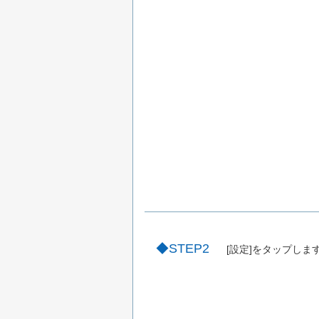
STEP2
[設定]をタップしま