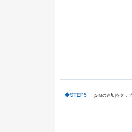
STEP5
[SIMの追加]をタッ